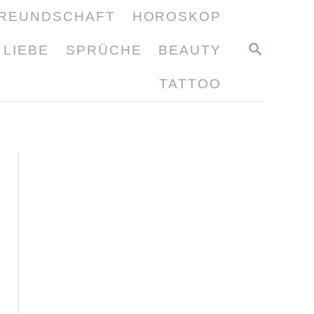
REUNDSCHAFT
HOROSKOP
S
LIEBE
SPRÜCHE
BEAUTY
E
A
TATTOO
R
C
H