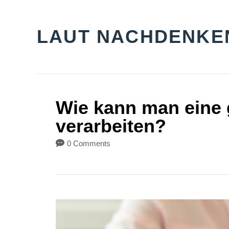
S
k
LAUT NACHDENKE
i
p
t
o
Wie kann man eine 
C
verarbeiten?
o
0 Comments
n
t
e
n
t