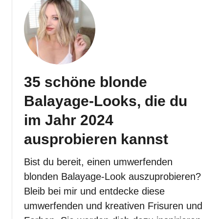
r
n
t
-
g
3
I
e
4
d
n
b
e
L
e
e
o
z
n
c
35 schöne blonde
a
,
k
u
u
Balayage-Looks, die du
e
b
m
n
e
im Jahr 2024
u
f
r
m
ausprobieren kannst
r
n
w
i
d
e
s
Bist du bereit, einen umwerfenden
e
r
u
K
blonden Balayage-Look auszuprobieren?
f
r
i
e
Bleib bei mir und entdecke diese
e
r
n
umwerfenden und kreativen Frisuren und
n
s
d
!