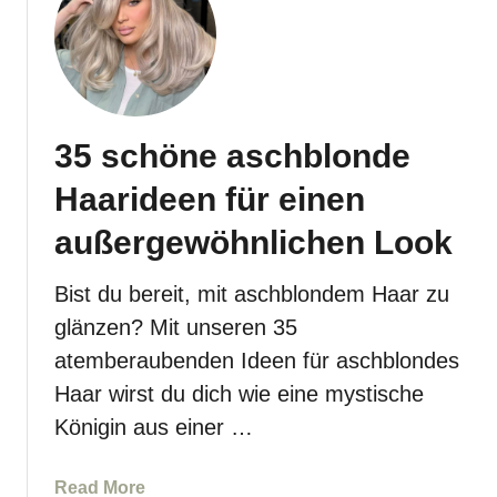
H
3
a
3
a
s
r
t
-
r
35 schöne aschblonde
I
a
d
h
Haarideen für einen
e
l
e
e
außergewöhnlichen Look
n
n
f
d
Bist du bereit, mit aschblondem Haar zu
ü
e
glänzen? Mit unseren 35
r
h
atemberaubenden Ideen für aschblondes
e
o
i
Haar wirst du dich wie eine mystische
n
n
i
Königin aus einer …
e
g
n
b
a
Read More
s