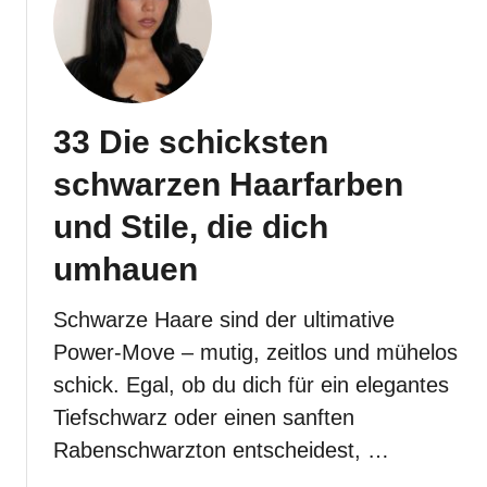
3
4
F
a
b
33 Die schicksten
e
l
schwarzen Haarfarben
h
a
und Stile, die dich
f
umhauen
t
e
Schwarze Haare sind der ultimative
f
o
Power-Move – mutig, zeitlos und mühelos
r
schick. Egal, ob du dich für ein elegantes
m
Tiefschwarz oder einen sanften
a
Rabenschwarzton entscheidest, …
l
e