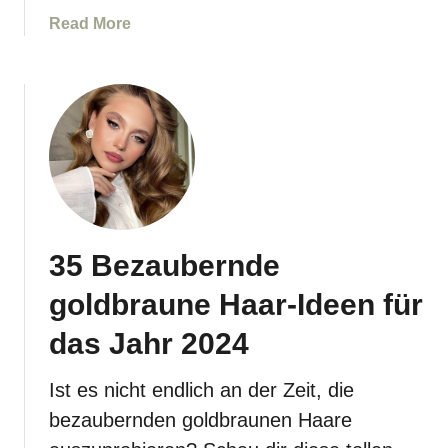
M
a
Read More
i
b
t
o
D
u
i
t
e
3
s
4
e
I
n
d
3
e
4
35 Bezaubernde
e
I
n
goldbraune Haar-Ideen für
d
f
e
ü
das Jahr 2024
e
r
n
h
Ist es nicht endlich an der Zeit, die
F
e
bezaubernden goldbraunen Haare
ü
l
r