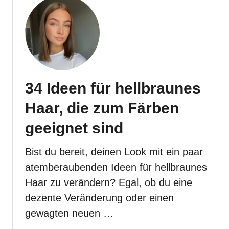
u
r
t
o
F
b
r
i
i
e
s
r
c
e
34 Ideen für hellbraunes
h
n
e
Haar, die zum Färben
k
D
a
e
geeignet sind
n
i
n
n
Bist du bereit, deinen Look mit ein paar
s
e
atemberaubenden Ideen für hellbraunes
t
n
Haar zu verändern? Egal, ob du eine
L
dezente Veränderung oder einen
o
o
gewagten neuen …
k