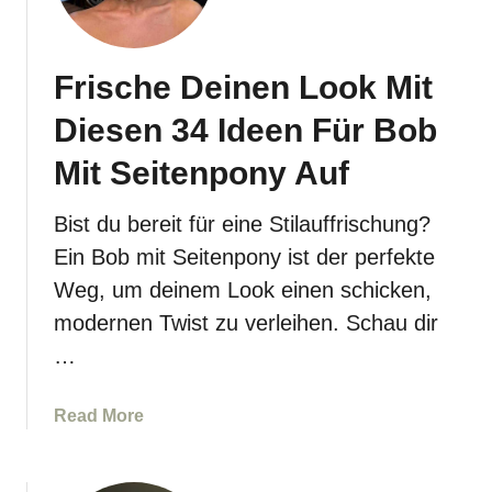
d
n
i
e
Frische Deinen Look Mit
d
u
Diesen 34 Ideen Für Bob
i
Mit Seitenpony Auf
m
J
a
Bist du bereit für eine Stilauffrischung?
h
Ein Bob mit Seitenpony ist der perfekte
r
Weg, um deinem Look einen schicken,
2
modernen Twist zu verleihen. Schau dir
0
2
…
4
a
a
Read More
u
b
s
o
p