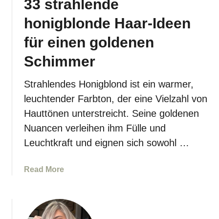
33 strahlende
n
n
d
honigblonde Haar-Ideen
f
i
ü
g
für einen goldenen
r
e
E
Schimmer
k
i
a
s
Strahlendes Honigblond ist ein warmer,
r
k
a
leuchtender Farbton, der eine Vielzahl von
ö
m
Hauttönen unterstreicht. Seine goldenen
n
e
Nuancen verleihen ihm Fülle und
i
l
g
Leuchtkraft und eignen sich sowohl …
l
i
b
n
l
a
Read More
n
o
b
e
n
o
n
d
u
e
t