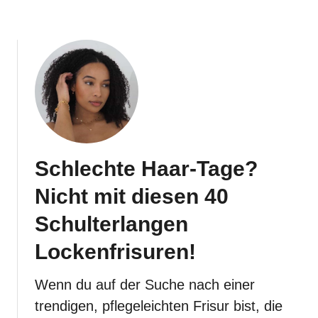
l
e
a
l
u
h
e
a
n
f
t
e
K
u
Schlechte Haar-Tage?
r
z
Nicht mit diesen 40
h
Schulterlangen
a
a
Lockenfrisuren!
r
s
Wenn du auf der Suche nach einer
c
trendigen, pflegeleichten Frisur bist, die
h