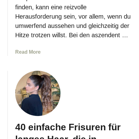
ü
finden, kann eine reizvolle
r
r
e
Herausforderung sein, vor allem, wenn du
e
n
umwerfend aussehen und gleichzeitig der
r
,
Hitze trotzen willst. Bei den aszendent …
d
d
b
i
e
a
Read More
e
e
b
d
r
o
i
b
u
c
l
t
h
o
2
v
n
0
e
d
a
r
e
t
b
s
e
l
40 einfache Frisuren für
H
m
ü
a
b
f