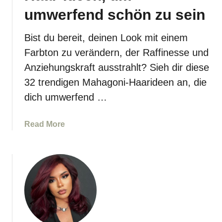
0
e
umwerfend schön zu sein
H
a
Bist du bereit, deinen Look mit einem
a
Farbton zu verändern, der Raffinesse und
r
Anziehungskraft ausstrahlt? Sieh dir diese
-
32 trendigen Mahagoni-Haarideen an, die
T
a
dich umwerfend …
g
e
a
Read More
?
b
N
o
i
u
c
t
h
3
t
2
m
t
i
r