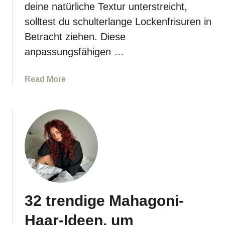
n
deine natürliche Textur unterstreicht,
i
solltest du schulterlange Lockenfrisuren in
t
Betracht ziehen. Diese
t
anpassungsfähigen …
e
f
ü
a
Read More
r
b
F
o
r
u
a
t
u
S
e
c
n
h
ü
l
b
e
e
32 trendige Mahagoni-
c
r
h
Haar-Ideen, um
5
t