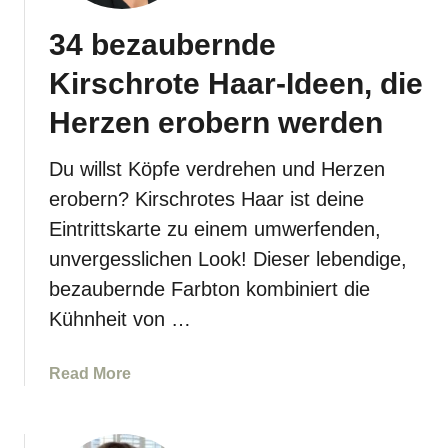
t
e
d
34 bezaubernde
n
i
d
Kirschrote Haar-Ideen, die
e
i
s
g
Herzen erobern werden
e
e
n
M
Du willst Köpfe verdrehen und Herzen
4
a
erobern? Kirschrotes Haar ist deine
0
h
S
Eintrittskarte zu einem umwerfenden,
a
c
unvergesslichen Look! Dieser lebendige,
g
h
o
bezaubernde Farbton kombiniert die
u
n
Kühnheit von …
l
i
t
-
e
a
Read More
H
r
b
a
l
o
a
a
u