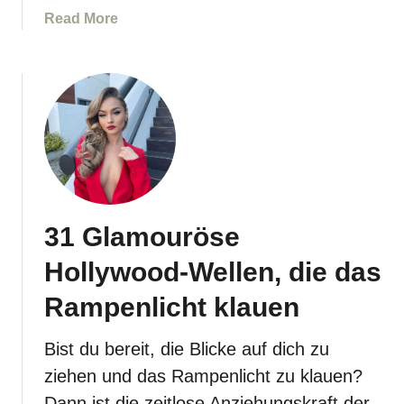
P
a
Read More
f
b
e
o
r
u
d
t
e
3
s
3
c
D
h
i
w
e
31 Glamouröse
a
s
n
c
Hollywood-Wellen, die das
z
h
f
i
Rampenlicht klauen
r
c
i
k
Bist du bereit, die Blicke auf dich zu
s
s
ziehen und das Rampenlicht zu klauen?
u
t
Dann ist die zeitlose Anziehungskraft der
r