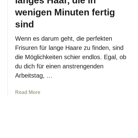
langes Haar, die in
a
e
f
r
r
wenigen Minuten fertig
e
h
a
n
sind
e
u
u
l
b
n
Wenn es darum geht, die perfekten
f
e
d
e
n
z
Frisuren für lange Haare zu finden, sind
n
d
u
die Möglichkeiten schier endlos. Egal, ob
d
e
m
du dich für einen anstrengenden
i
I
S
Arbeitstag, …
r
d
c
a
e
h
u
e
r
a
Read More
s
n
e
b
d
f
i
o
e
ü
e
u
r
r
n
t
P
S
b
4
a
o
r
0