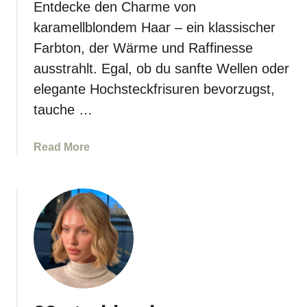
Entdecke den Charme von
a
t
karamellblondem Haar – ein klassischer
i
Farbton, der Wärme und Raffinesse
n
ausstrahlt. Egal, ob du sanfte Wellen oder
b
elegante Hochsteckfrisuren bevorzugst,
l
o
tauche …
n
d
a
Read More
e
b
H
o
a
u
a
t
r
3
-
6
I
t
d
r
e
e
e