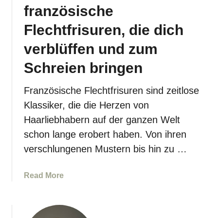
e
französische
r
n
Flechtfrisuren, die dich
a
u
verblüffen und zum
ß
e
Schreien bringen
r
g
Französische Flechtfrisuren sind zeitlose
e
Klassiker, die die Herzen von
w
Haarliebhabern auf der ganzen Welt
ö
h
schon lange erobert haben. Von ihren
n
verschlungenen Mustern bis hin zu …
l
i
a
Read More
c
b
h
o
e
u
n