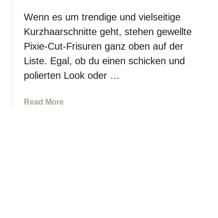
f
r
F
n
Wenn es um trendige und vielseitige
ä
d
Kurzhaarschnitte geht, stehen gewellte
r
e
b
Pixie-Cut-Frisuren ganz oben auf der
g
e
Liste. Egal, ob du einen schicken und
o
n
l
polierten Look oder …
g
d
e
b
e
a
Read More
r
i
b
a
g
o
u
n
u
n
e
t
e
t
4
H
s
0
a
i
w
a
n
u
r
d
n
-