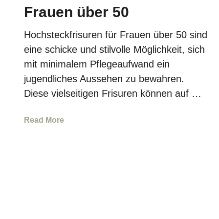
ö
e
e
Frauen über 50
s
n
n
e
d
u
Hochsteckfrisuren für Frauen über 50 sind
H
s
n
o
eine schicke und stilvolle Möglichkeit, sich
m
d
l
a
mit minimalem Pflegeaufwand ein
S
l
c
t
jugendliches Aussehen zu bewahren.
y
h
i
Diese vielseitigen Frisuren können auf …
w
e
l
o
n
e
o
a
Read More
,
d
b
d
-
o
i
W
u
e
e
t
d
l
A
i
l
l
c
e
t
h
n
e
u