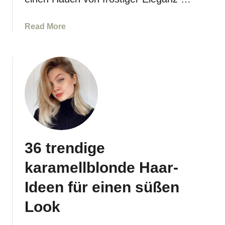
a
Read More
b
o
u
t
3
6
T
r
e
36 trendige
n
d
karamellblonde Haar-
i
g
Ideen für einen süßen
e
Look
p
l