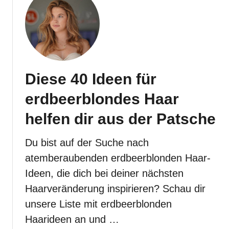
t
L
4
o
0
o
v
k
e
r
Diese 40 Ideen für
b
l
erdbeerblondes Haar
ü
f
helfen dir aus der Patsche
f
e
Du bist auf der Suche nach
n
atemberaubenden erdbeerblonden Haar-
d
Ideen, die dich bei deiner nächsten
e
Haarveränderung inspirieren? Schau dir
f
r
unsere Liste mit erdbeerblonden
a
Haarideen an und …
n