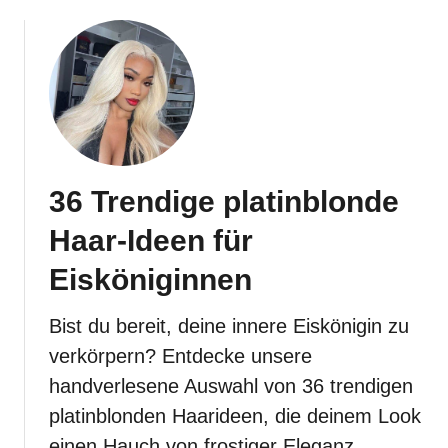
x
i
e
C
u
t
F
r
36 Trendige platinblonde
i
s
Haar-Ideen für
u
Eisköniginnen
r
e
n
Bist du bereit, deine innere Eiskönigin zu
verkörpern? Entdecke unsere
handverlesene Auswahl von 36 trendigen
platinblonden Haarideen, die deinem Look
einen Hauch von frostiger Eleganz …