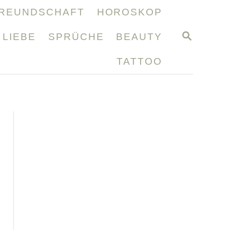
REUNDSCHAFT
HOROSKOP
S
LIEBE
SPRÜCHE
BEAUTY
E
A
TATTOO
R
C
H