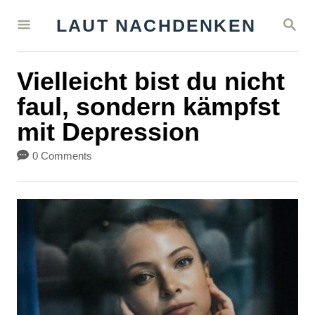
S
S
LAUT NACHDENKEN
k
E
A
i
R
Vielleicht bist du nicht
C
p
H
faul, sondern kämpfst
t
mit Depression
o
C
0 Comments
o
n
t
e
n
t