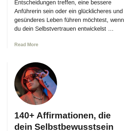
Entscheidungen treffen, eine bessere
i
o
n
Anführerin sein oder ein glücklicheres und
n
L
gesünderes Leben führen möchtest, wenn
e
e
n
du dein Selbstvertrauen entwickelst …
b
f
e
ü
n
a
Read More
r
a
b
S
n
o
e
z
u
l
i
t
b
e
A
s
h
f
t
e
f
w
n
i
e
w
r
r
140+ Affirmationen, die
e
m
t
r
a
dein Selbstbewusstsein
g
d
t