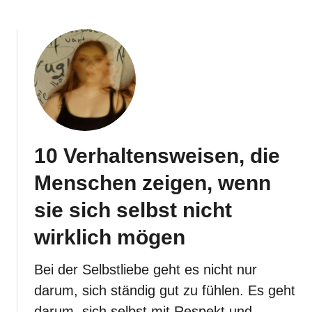
b
ü
o
b
u
e
t
r
1
5
0
0
G
s
e
i
w
c
10 Verhaltensweisen, die
o
h
h
Menschen zeigen, wenn
w
n
ü
h
sie sich selbst nicht
n
e
s
wirklich mögen
i
c
t
h
Bei der Selbstliebe geht es nicht nur
e
e
n
darum, sich ständig gut zu fühlen. Es geht
n
,
darum, sich selbst mit Respekt und
,