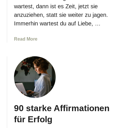
t
e
wartest, dann ist es Zeit, jetzt sie
i
r
anzuziehen, statt sie weiter zu jagen.
o
r
Immerhin wartest du auf Liebe, …
n
e
e
i
n
c
a
Read More
f
h
b
ü
e
o
r
n
u
l
t
e
D
i
i
c
e
h
s
t
e
e
90 starke Affirmationen
A
r
f
für Erfolg
e
f
G
i