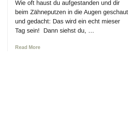
b
Wie oft haust du aufgestanden und dir
i
s
beim Zähneputzen in die Augen geschaut
e
t
b
und gedacht: Das wird ein echt mieser
f
e
Tag sein! Dann siehst du, …
u
r
s
a
Read More
o
b
r
o
g
u
e
t
-
W
A
a
f
s
f
s
i
i
r
n
m
d
a
A