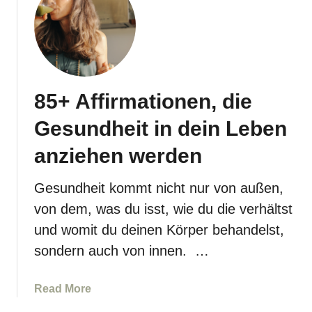
t
s
u
i
n
e
g
d
u
i
n
85+ Affirmationen, die
r
d
?
A
Gesundheit in dein Leben
n
anziehen werden
w
e
n
Gesundheit kommt nicht nur von außen,
d
von dem, was du isst, wie du die verhältst
u
und womit du deinen Körper behandelst,
n
sondern auch von innen. …
g
a
Read More
b