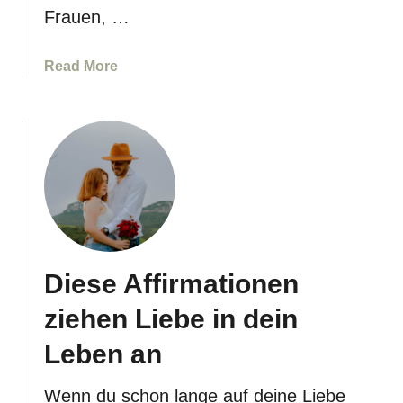
t
Frauen, …
i
o
a
Read More
n
b
e
o
n
u
S
t
e
1
l
2
b
0
s
+
t
A
h
Diese Affirmationen
f
e
f
i
ziehen Liebe in dein
i
l
r
Leben an
u
m
n
a
g
Wenn du schon lange auf deine Liebe