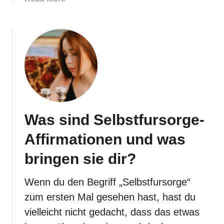
r
b
a
o
g
u
e
t
n
1
,
2
d
0
i
+
e
s
s
Was sind Selbstfursorge-
t
i
a
c
Affirmationen und was
r
h
k
bringen sie dir?
j
e
e
A
Wenn du den Begriff „Selbstfursorge“
d
f
e
zum ersten Mal gesehen hast, hast du
f
r
vielleicht nicht gedacht, dass das etwas
i
s