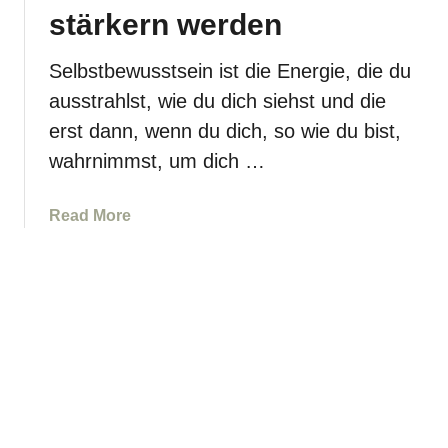
e
e
i
stärkern werden
f
n
o
ü
n
Selbstbewusstsein ist die Energie, die du
h
e
ausstrahlst, wie du dich siehst und die
l
n
,
erst dann, wenn du dich, so wie du bist,
f
d
wahrnimmst, um dich …
ü
i
r
e
S
a
Read More
d
e
b
u
l
o
n
b
u
u
s
t
t
t
1
z
v
4
e
e
0
n
r
+
k
t
A
a
r