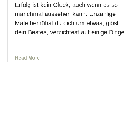
Erfolg ist kein Glück, auch wenn es so
e
r
b
manchmal aussehen kann. Unzählige
m
u
a
Male bemühst du dich um etwas, gibst
r
t
dein Bestes, verzichtest auf einige Dinge
t
i
…
o
n
a
Read More
e
b
n
o
z
u
i
t
e
9
h
0
e
s
n
t
L
a
i
r
e