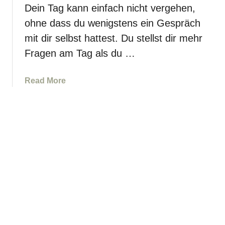
l
s
Dein Tag kann einfach nicht vergehen,
b
i
ohne dass du wenigstens ein Gespräch
s
o
mit dir selbst hattest. Du stellst dir mehr
t
n
Fragen am Tag als du …
h
i
e
m
i
J
a
Read More
l
a
b
u
h
o
n
r
u
g
2
t
n
0
1
a
2
0
c
4
0
h
w
+
M
e
F
i
r
r
s
d
a
s
e
g