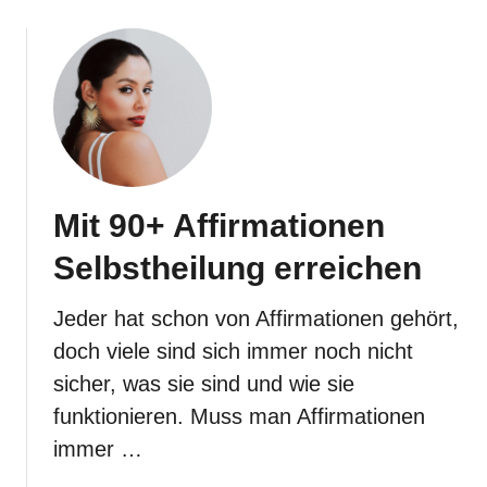
i
n
a
S
l
e
f
l
r
b
e
s
i
t
g
b
Mit 90+ Affirmationen
e
e
b
w
Selbstheilung erreichen
e
u
n
s
Jeder hat schon von Affirmationen gehört,
s
doch viele sind sich immer noch nicht
t
sicher, was sie sind und wie sie
s
e
funktionieren. Muss man Affirmationen
i
immer …
n
s