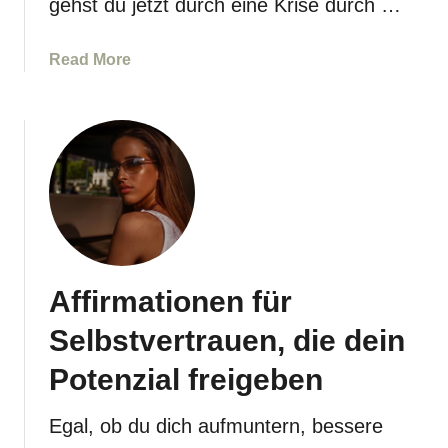
gehst du jetzt durch eine Krise durch …
,
d
a
Read More
i
b
e
o
G
u
e
t
s
1
u
2
n
5
d
A
h
f
e
Affirmationen für
f
i
i
Selbstvertrauen, die dein
t
r
i
m
Potenzial freigeben
n
a
d
t
Egal, ob du dich aufmuntern, bessere
e
i