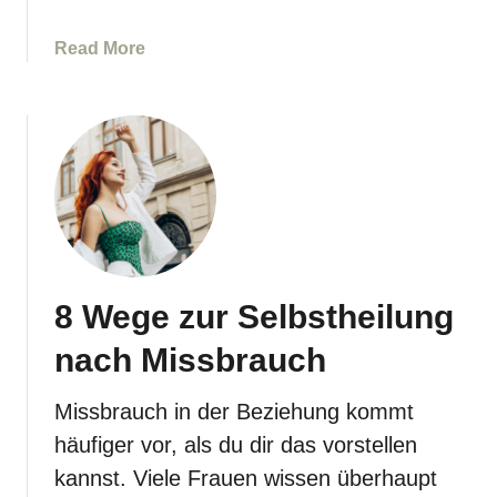
e
r
a
Read More
i
b
c
o
h
u
l
t
i
1
e
1
b
R
e
a
m
t
i
8 Wege zur Selbstheilung
s
c
c
nach Missbrauch
h
h
m
l
Missbrauch in der Beziehung kommt
e
ä
h
häufiger vor, als du dir das vorstellen
g
r
e
kannst. Viele Frauen wissen überhaupt