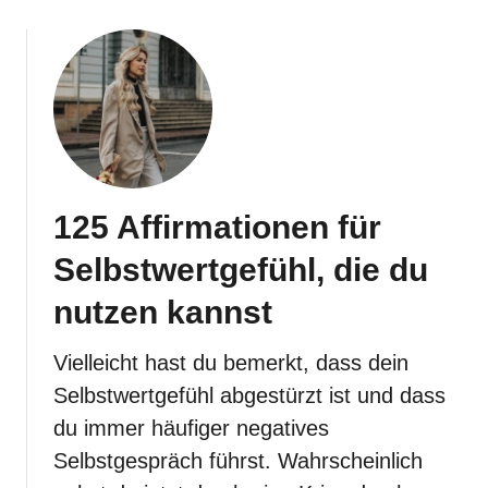
o
u
t
8
5
+
A
f
125 Affirmationen für
f
i
Selbstwertgefühl, die du
r
m
nutzen kannst
a
t
Vielleicht hast du bemerkt, dass dein
i
Selbstwertgefühl abgestürzt ist und dass
o
du immer häufiger negatives
n
Selbstgespräch führst. Wahrscheinlich
e
n