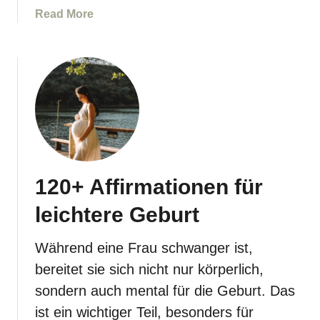
a
Read More
t
b
ä
o
r
u
k
t
e
M
r
i
n
t
w
9
e
0
r
120+ Affirmationen für
+
d
A
e
leichtere Geburt
f
n
f
Während eine Frau schwanger ist,
i
bereitet sie sich nicht nur körperlich,
r
m
sondern auch mental für die Geburt. Das
a
ist ein wichtiger Teil, besonders für