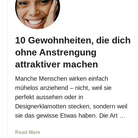
1
7
D
i
n
10 Gewohnheiten, die dich
g
e
ohne Anstrengung
,
d
attraktiver machen
i
e
Manche Menschen wirken einfach
M
mühelos anziehend – nicht, weil sie
e
perfekt aussehen oder in
n
Designerklamotten stecken, sondern weil
s
c
sie das gewisse Etwas haben. Die Art …
h
e
a
Read More
n