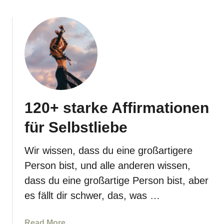
n
o
s
u
o
t
l
7
l
4
t
T
e
i
e
120+ starke Affirmationen
f
g
für Selbstliebe
r
ü
Wir wissen, dass du eine großartigere
n
Person bist, und alle anderen wissen,
d
i
dass du eine großartige Person bist, aber
g
es fällt dir schwer, das, was …
e
F
a
Read More