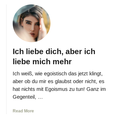
o
s
g
e
e
l
n
b
n
s
i
t
e
n
m
i
Ich liebe dich, aber ich
a
c
l
h
liebe mich mehr
s
t
m
w
Ich weiß, wie egoistisch das jetzt klingt,
i
i
aber ob du mir es glaubst oder nicht, es
t
r
hat nichts mit Egoismus zu tun! Ganz im
a
k
n
l
Gegenteil, …
d
i
e
c
a
Read More
r
h