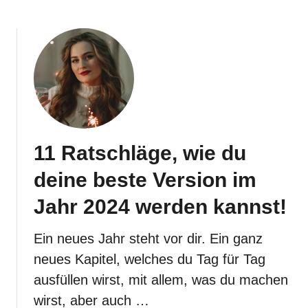
b
e
m
o
n
ö
u
t
g
t
e
e
I
i
n
c
l
h
e
l
n
i
s
11 Ratschläge, wie du
e
o
b
deine beste Version im
l
e
l
d
Jahr 2024 werden kannst!
t
i
e
c
Ein neues Jahr steht vor dir. Ein ganz
s
h
t
neues Kapitel, welches du Tag für Tag
,
ausfüllen wirst, mit allem, was du machen
a
wirst, aber auch …
b