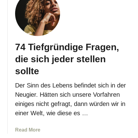
e
s
i
c
h
j
74 Tiefgründige Fragen,
e
d
die sich jeder stellen
e
sollte
r
m
a
Der Sinn des Lebens befindet sich in der
l
Neugier. Hätten sich unsere Vorfahren
s
einiges nicht gefragt, dann würden wir in
t
einer Welt, wie diese es …
e
l
l
a
Read More
e
b