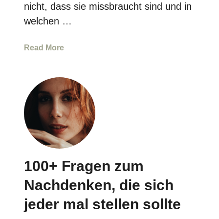
,
nicht, dass sie missbraucht sind und in
w
welchen …
i
e
a
Read More
d
b
u
o
d
u
e
t
i
8
n
W
e
e
b
g
e
e
s
100+ Fragen zum
z
t
u
e
Nachdenken, die sich
r
V
S
jeder mal stellen sollte
e
e
r