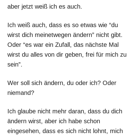
aber jetzt weiß ich es auch.
Ich weiß auch, dass es so etwas wie “du
wirst dich meinetwegen ändern” nicht gibt.
Oder “es war ein Zufall, das nächste Mal
wirst du alles von dir geben, frei für mich zu
sein”.
Wer soll sich ändern, du oder ich? Oder
niemand?
Ich glaube nicht mehr daran, dass du dich
ändern wirst, aber ich habe schon
eingesehen, dass es sich nicht lohnt, mich