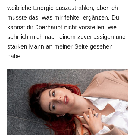
weibliche Energie auszustrahlen, aber ich
musste das, was mir fehlte, ergänzen. Du
kannst dir überhaupt nicht vorstellen, wie
sehr ich mich nach einem zuverlässigen und
starken Mann an meiner Seite gesehen
habe.