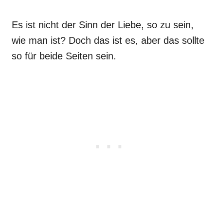
Es ist nicht der Sinn der Liebe, so zu sein,
wie man ist? Doch das ist es, aber das sollte
so für beide Seiten sein.