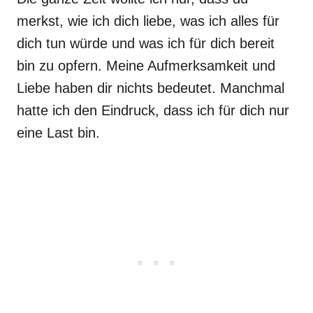
merkst, wie ich dich liebe, was ich alles für
dich tun würde und was ich für dich bereit
bin zu opfern. Meine Aufmerksamkeit und
Liebe haben dir nichts bedeutet. Manchmal
hatte ich den Eindruck, dass ich für dich nur
eine Last bin.