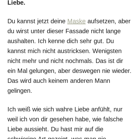
Liebe.
Du kannst jetzt deine
Maske
aufsetzen, aber
du wirst unter dieser Fassade nicht lange
aushalten. Ich kenne dich sehr gut. Du
kannst mich nicht austricksen. Wenigsten
nicht mehr und nicht nochmals. Das ist dir
ein Mal gelungen, aber deswegen nie wieder.
Das wird auch keinem anderen Mann
gelingen.
Ich weiß wie sich wahre Liebe anfühlt, nur
weil ich von dir gesehen habe, wie falsche
Liebe aussieht. Du hast mir auf die