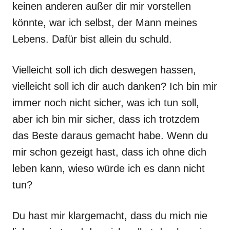
keinen anderen außer dir mir vorstellen
könnte, war ich selbst, der Mann meines
Lebens. Dafür bist allein du schuld.
Vielleicht soll ich dich deswegen hassen,
vielleicht soll ich dir auch danken? Ich bin mir
immer noch nicht sicher, was ich tun soll,
aber ich bin mir sicher, dass ich trotzdem
das Beste daraus gemacht habe. Wenn du
mir schon gezeigt hast, dass ich ohne dich
leben kann, wieso würde ich es dann nicht
tun?
Du hast mir klargemacht, dass du mich nie