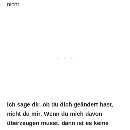
nicht.
Ich sage dir, ob du dich geändert hast,
nicht du mir. Wenn du mich davon
überzeugen musst, dann ist es keine