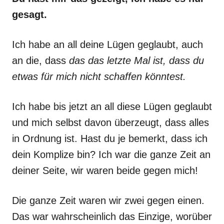
gesagt.
Ich habe an all deine Lügen geglaubt, auch
an die, dass
das das letzte Mal ist, dass du
etwas für mich nicht schaffen könntest.
Ich habe bis jetzt an all diese Lügen geglaubt
und mich selbst davon überzeugt, dass alles
in Ordnung ist. Hast du je bemerkt, dass ich
dein Komplize bin? Ich war die ganze Zeit an
deiner Seite, wir waren beide gegen mich!
Die ganze Zeit waren wir zwei gegen einen.
Das war wahrscheinlich das Einzige, worüber