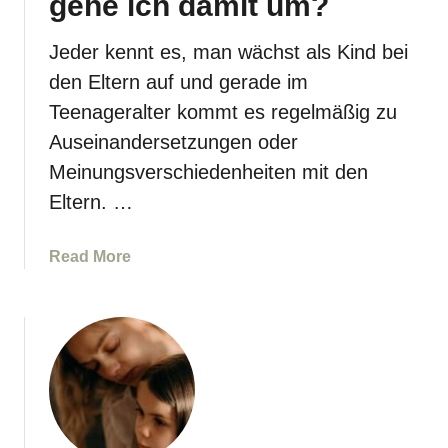
gehe ich damit um?
e
r
Jeder kennt es, man wächst als Kind bei
h
den Eltern auf und gerade im
ä
Teenageralter kommt es regelmäßig zu
l
Auseinandersetzungen oder
t
n
Meinungsverschiedenheiten mit den
i
Eltern. …
s
–
a
Read More
W
b
i
o
e
u
k
t
o
W
m
u
m
t
t
a