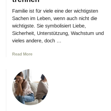
u
o
m
m
Familie ist für viele eine der wichtigsten
a
M
Sachen im Leben, wenn auch nicht die
l
i
e
wichtigste. Sie symbolisiert Liebe,
s
i
s
Sicherheit, Unterstützung, Wachstum und
d
b
vieles andere, doch …
e
r
t
a
a
Read More
!
u
b
c
o
h
u
n
t
a
6
r
G
z
r
i
ü
s
n
s