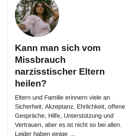
–
W
e
n
n
m
Kann man sich vom
a
n
Missbrauch
i
narzisstischer Eltern
m
E
heilen?
r
w
Eltern und Familie erinnern viele an
a
Sicherheit, Akzeptanz, Ehrlichkeit, offene
c
h
Gespräche, Hilfe, Unterstützung und
s
Vertrauen, aber es ist nicht so bei allen.
e
Leider haben einige …
n