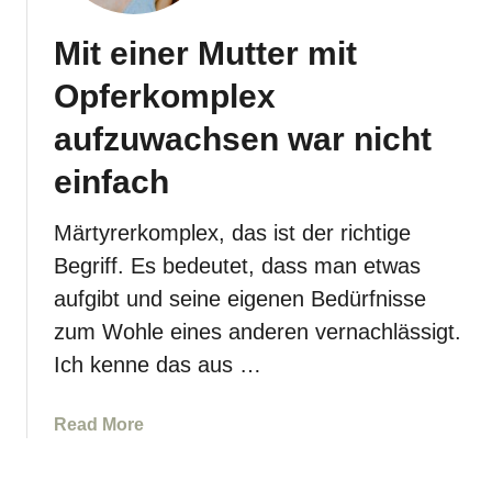
s
e
r
t
Mit einer Mutter mit
n
n
e
d
Opferkomplex
r
e
:
M
aufzuwachsen war nicht
W
u
a
einfach
t
s
t
s
Märtyrerkomplex, das ist der richtige
e
a
r
Begriff. Es bedeutet, dass man etwas
g
l
aufgibt und seine eigenen Bedürfnisse
t
i
zum Wohle eines anderen vernachlässigt.
d
e
i
Ich kenne das aus …
b
e
e
P
S
a
Read More
s
p
b
y
ä
o
c