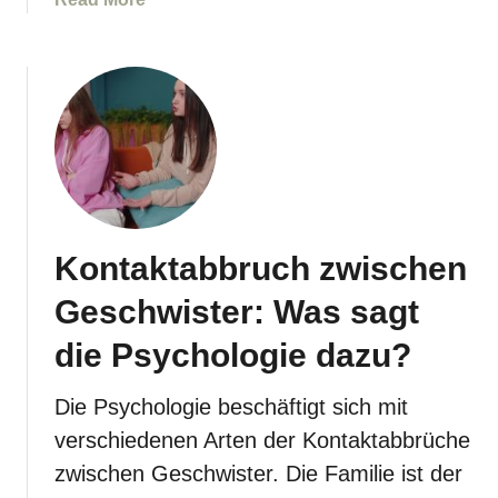
d
b
a
o
z
u
u
t
?
U
r
s
a
c
Kontaktabbruch zwischen
h
e
Geschwister: Was sagt
n
f
die Psychologie dazu?
ü
r
Die Psychologie beschäftigt sich mit
B
verschiedenen Arten der Kontaktabbrüche
o
zwischen Geschwister. Die Familie ist der
r