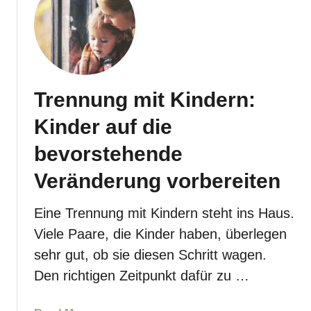
n
V
M
e
e
e
n
r
i
a
h
n
l
ä
e
t
l
Trennung mit Kindern:
M
e
t
u
Kinder auf die
r
n
t
–
i
t
bevorstehende
W
s
e
i
Veränderung vorbereiten
?
r
e
t
g
Eine Trennung mit Kindern steht ins Haus.
u
e
t
Viele Paare, die Kinder haben, überlegen
h
m
sehr gut, ob sie diesen Schritt wagen.
e
i
i
Den richtigen Zeitpunkt dafür zu …
r
c
n
h