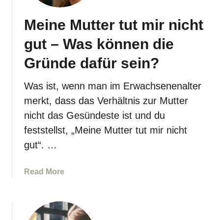
e
u
s
Meine Mutter tut mir nicht
f
z
E
u
gut – Was können die
l
e
t
Gründe dafür sein?
i
e
n
r
Was ist, wenn man im Erwachsenenalter
e
n
m
merkt, dass das Verhältnis zur Mutter
i
u
nicht das Gesündeste ist und du
m
n
feststellst, „Meine Mutter tut mir nicht
E
g
r
gut“. …
e
w
s
a
u
a
Read More
c
n
b
h
d
o
s
e
u
e
n
t