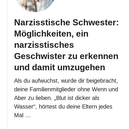
i
n
n
d
d
e
Narzisstische Schwester:
h
r
e
Möglichkeiten, ein
d
i
a
t
narzisstisches
r
s
u
Geschwister zu erkennen
t
n
r
und damit umzugehen
t
a
e
u
Als du aufwuchst, wurde dir beigebracht,
r
m
l
deine Familienmitglieder ohne Wenn und
a
e
Aber zu lieben. „Blut ist dicker als
,
i
d
Wasser“, hörtest du deine Eltern jedes
d
i
Mal …
e
e
n
d