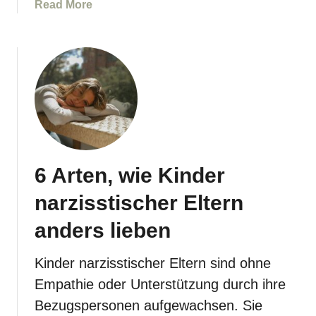
a
Read More
u
b
h
o
e
u
i
t
l
N
e
a
n
r
u
z
n
i
d
6 Arten, wie Kinder
s
n
s
i
narzisstischer Eltern
t
c
i
anders lieben
h
s
t
c
Kinder narzisstischer Eltern sind ohne
i
h
g
Empathie oder Unterstützung durch ihre
e
n
Bezugspersonen aufgewachsen. Sie
S
o