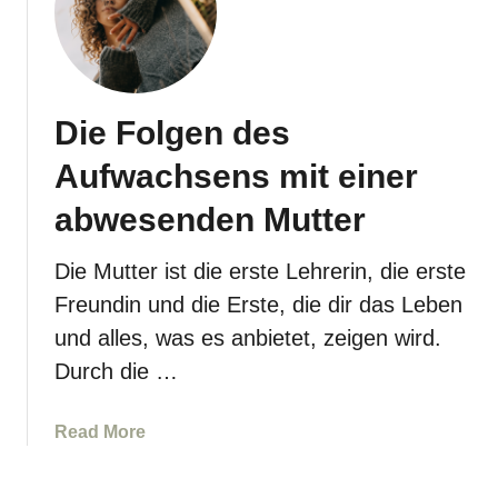
e
r
s
u
Die Folgen des
c
h
Aufwachsens mit einer
t
d
abwesenden Mutter
e
i
Die Mutter ist die erste Lehrerin, die erste
n
Freundin und die Erste, die dir das Leben
e
und alles, was es anbietet, zeigen wird.
S
Durch die …
c
h
w
a
Read More
i
b
e
o