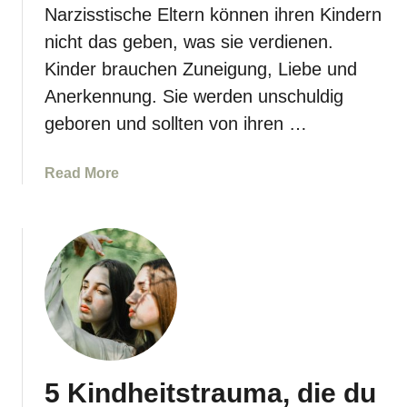
a
Narzisstische Eltern können ihren Kindern
e
c
nicht das geben, was sie verdienen.
s
h
t
Kinder brauchen Zuneigung, Liebe und
s
e
Anerkennung. Sie werden unschuldig
n
geboren und sollten von ihren …
w
a
a
Read More
r
b
n
o
i
u
c
t
h
N
t
a
e
r
i
z
n
i
f
5 Kindheitstrauma, die du
s
a