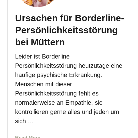
r
n
u
a
Ursachen für Borderline-
n
b
g
b
Persönlichkeitsstörung
v
r
o
bei Müttern
e
r
c
b
h
Leider ist Borderline-
e
e
Persönlichkeitsstörung heutzutage eine
r
n
häufige psychische Erkrankung.
e
–
i
Menschen mit dieser
W
t
a
Persönlichkeitsstörung fehlt es
e
s
normalerweise an Empathie, sie
n
f
kontrollieren gerne alles und jeden um
ü
sich …
h
r
t
a
Read More