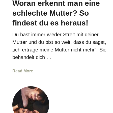
Woran erkennt man eine
d
t
e
i
schlechte Mutter? So
,
s
w
findest du es heraus!
c
a
h
r
Du hast immer wieder Streit mit deiner
e
u
r
Mutter und du bist so weit, dass du sagst,
m
E
„ich ertrage meine Mutter nicht mehr“. Sie
e
l
behandelt dich …
s
t
i
e
n
r
a
Read More
O
n
b
r
h
o
d
e
u
n
i
t
u
l
W
n
e
o
g
n