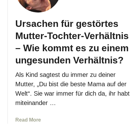
r
i
?
a
s
n
t
Ursachen für gestörtes
e
,
r
Mutter-Tochter-Verhältnis
s
k
i
e
– Wie kommt es zu einem
c
n
ungesunden Verhältnis?
h
n
v
t
o
Als Kind sagtest du immer zu deiner
m
n
a
Mutter, „Du bist die beste Mama auf der
t
n
Welt“. Sie war immer für dich da, ihr habt
o
e
miteinander …
x
i
i
n
s
a
Read More
e
c
b
s
h
o
c