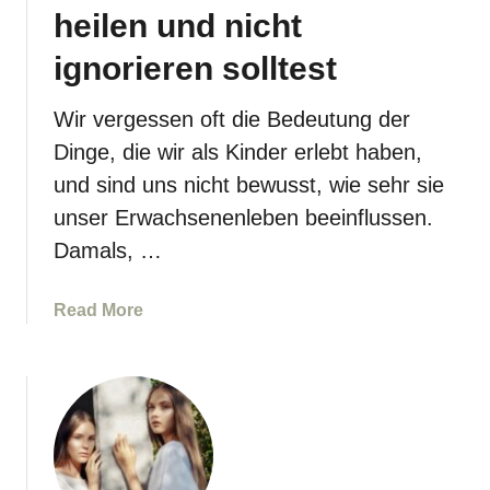
s
c
heilen und nicht
t
h
i
ignorieren solltest
s
c
Wir vergessen oft die Bedeutung der
h
Dinge, die wir als Kinder erlebt haben,
e
und sind uns nicht bewusst, wie sehr sie
E
unser Erwachsenenleben beeinflussen.
l
t
Damals, …
e
r
a
Read More
n
b
:
o
W
u
i
t
e
5
K
K
i