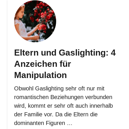
g
u
e
t
r
D
m
i
u
e
t
F
t
o
e
Eltern und Gaslighting: 4
l
r
g
Anzeichen für
,
e
d
n
Manipulation
e
d
i
e
Obwohl Gaslighting sehr oft nur mit
n
s
romantischen Beziehungen verbunden
e
A
wird, kommt er sehr oft auch innerhalb
E
u
h
der Familie vor. Da die Eltern die
f
e
w
dominanten Figuren …
z
a