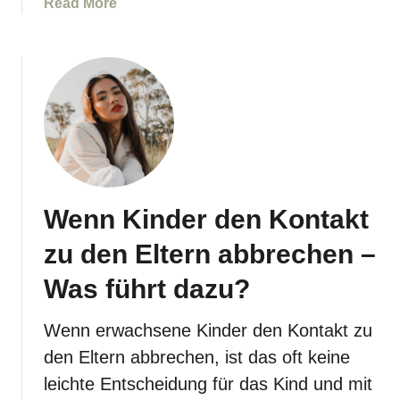
a
Read More
i
d
b
c
a
o
h
m
u
t
i
t
g
t
T
u
u
r
t
m
e
–
?
n
W
n
a
Wenn Kinder den Kontakt
u
s
n
k
zu den Eltern abbrechen –
g
ö
m
Was führt dazu?
n
i
n
t
e
Wenn erwachsene Kinder den Kontakt zu
K
n
den Eltern abbrechen, ist das oft keine
i
d
leichte Entscheidung für das Kind und mit
n
i