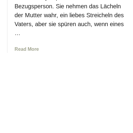
s
i
Bezugsperson. Sie nehmen das Lächeln
e
g
der Mutter wahr, ein liebes Streicheln des
n
h
d
Vaters, aber sie spüren auch, wenn eines
t
e
…
i
n
n
M
g
a
Read More
u
:
b
t
4
o
t
A
u
e
n
t
r
z
E
e
m
i
o
c
t
h
i
e
o
n
n