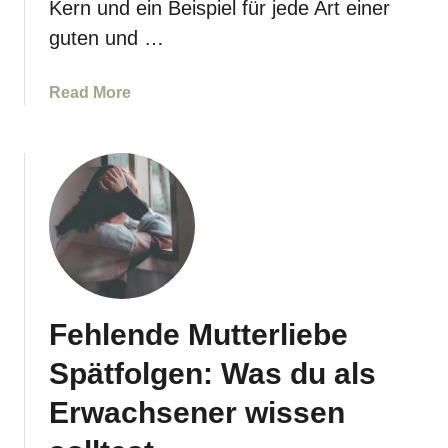
Kern und ein Beispiel für jede Art einer
d
e
guten und …
r
l
a
Read More
i
b
n
o
e
u
-
t
P
K
e
o
r
n
s
t
ö
a
n
Fehlende Mutterliebe
k
l
t
Spätfolgen: Was du als
i
a
c
b
Erwachsener wissen
h
b
k