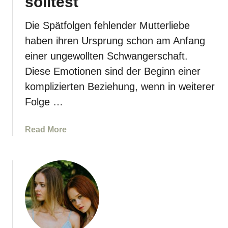
solltest
r
e
u
i
Die Spätfolgen fehlender Mutterliebe
c
t
h
haben ihren Ursprung schon am Anfang
s
z
einer ungewollten Schwangerschaft.
s
w
t
Diese Emotionen sind der Beginn einer
i
ö
komplizierten Beziehung, wenn in weiterer
s
r
c
Folge …
u
h
n
e
a
Read More
g
n
b
b
G
o
e
e
u
i
s
t
M
c
F
ü
h
e
t
w
h
t
i
l
e