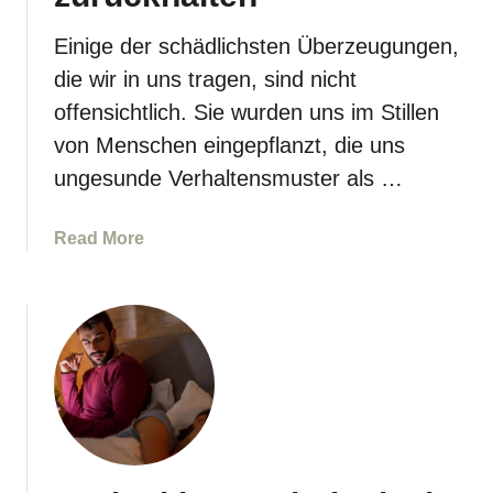
,
i
Einige der schädlichsten Überzeugungen,
i
e
n
die wir in uns tragen, sind nicht
d
W
u
offensichtlich. Sie wurden uns im Stillen
i
d
von Menschen eingepflanzt, die uns
r
i
ungesunde Verhaltensmuster als …
k
c
l
h
i
s
a
Read More
c
e
b
h
l
o
k
b
u
e
s
t
i
t
1
t
G
0
a
a
Ü
b
s
b
e
l
e