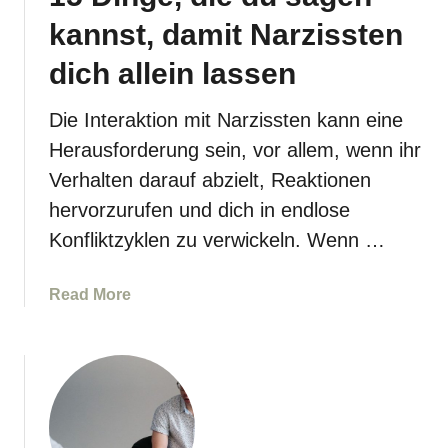
n
e
kannst, damit Narzissten
,
e
o
i
dich allein lassen
b
n
d
e
Die Interaktion mit Narzissten kann eine
u
m
Herausforderung sein, vor allem, wenn ihr
m
N
i
Verhalten darauf abzielt, Reaktionen
a
t
hervorzurufen und dich in endlose
r
d
z
Konfliktzyklen zu verwickeln. Wenn …
e
i
r
s
r
a
Read More
s
i
b
t
c
o
e
h
u
n
t
t
n
i
1
i
g
5