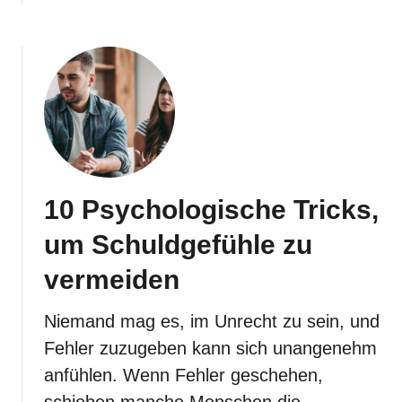
n
b
m
o
e
u
i
t
d
1
e
0
n
P
s
y
10 Psychologische Tricks,
c
h
um Schuldgefühle zu
o
l
vermeiden
o
g
Niemand mag es, im Unrecht zu sein, und
i
Fehler zuzugeben kann sich unangenehm
s
anfühlen. Wenn Fehler geschehen,
c
h