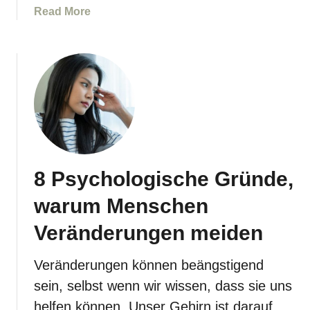
a
Read More
s
t
b
d
o
u
u
s
t
e
G
i
e
n
s
e
c
G
h
e
8 Psychologische Gründe,
i
l
e
i
warum Menschen
d
e
e
Veränderungen meiden
b
n
t
e
e
Veränderungen können beängstigend
M
b
sein, selbst wenn wir wissen, dass sie uns
ä
i
helfen können. Unser Gehirn ist darauf
n