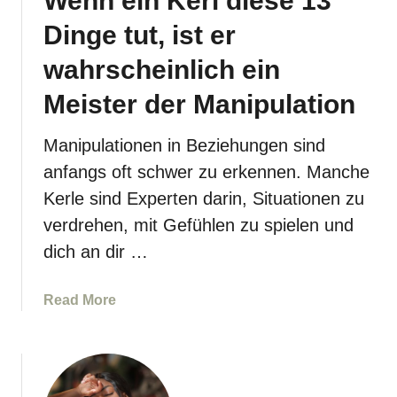
Wenn ein Kerl diese 13
i
Dinge tut, ist er
c
wahrscheinlich ein
h
e
Meister der Manipulation
n
A
Manipulationen in Beziehungen sind
n
anfangs oft schwer zu erkennen. Manche
g
r
Kerle sind Experten darin, Situationen zu
i
verdrehen, mit Gefühlen zu spielen und
f
dich an dir …
f
a
u
a
Read More
f
b
f
o
a
u
s
t