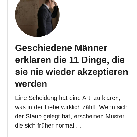
t
e
1
i
0
n
Z
e
e
E
i
n
Geschiedene Männer
c
e
h
r
erklären die 11 Dinge, die
e
g
n
sie nie wieder akzeptieren
i
d
e
werden
a
v
f
e
Eine Scheidung hat eine Art, zu klären,
ü
r
r
was in der Liebe wirklich zählt. Wenn sich
ä
,
n
der Staub gelegt hat, erscheinen Muster,
d
d
die sich früher normal …
a
e
s
r