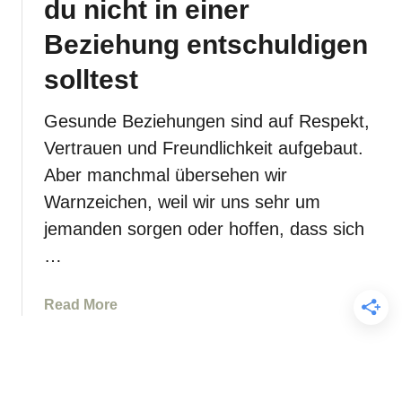
du nicht in einer
l
i
h
d
e
e
Beziehung entschuldigen
g
d
i
e
solltest
i
t
f
c
e
ü
Gesunde Beziehungen sind auf Respekt,
h
n
h
v
i
Vertrauen und Freundlichkeit aufgebaut.
l
e
n
Aber manchmal übersehen wir
e
r
B
z
Warnzeichen, weil wir uns sehr um
l
e
u
jemanden sorgen oder hoffen, dass sich
e
z
v
t
i
…
e
z
e
r
e
h
a
Read More
m
n
u
b
e
n
o
i
g
u
d
e
t
e