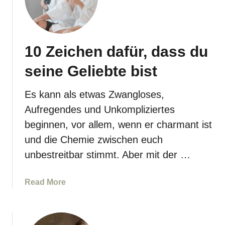
1
W
e
g
10 Zeichen dafür, dass du
e
,
seine Geliebte bist
w
i
Es kann als etwas Zwangloses,
e
Aufregendes und Unkompliziertes
K
o
beginnen, vor allem, wenn er charmant ist
n
und die Chemie zwischen euch
f
unbestreitbar stimmt. Aber mit der …
i
d
a
Read More
e
b
n
o
z
u
d