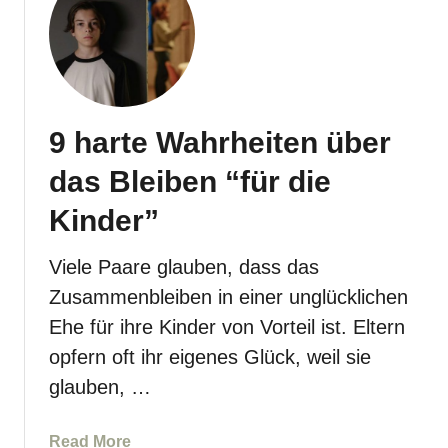
n
c
1
s
h
3
t
e
d
M
u
e
n
9 harte Wahrheiten über
n
k
s
l
das Bleiben “für die
c
e
h
p
Kinder”
e
s
n
y
Viele Paare glauben, dass das
v
c
Zusammenbleiben in einer unglücklichen
e
h
Ehe für ihre Kinder von Vorteil ist. Eltern
r
o
b
opfern oft ihr eigenes Glück, weil sie
l
r
o
glauben, …
e
g
i
i
a
Read More
t