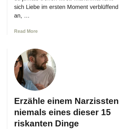
sich Liebe im ersten Moment verblüffend
an, …
a
Read More
b
o
u
t
1
2
F
r
a
Erzähle einem Narzissten
g
e
niemals eines dieser 15
n
,
riskanten Dinge
d