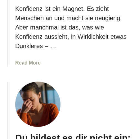
c
u
Konfidenz ist ein Magnet. Es zieht
h
e
e
Menschen an und macht sie neugierig.
m
i
Aber manchmal ist das, was wie
o
n
Konfidenz aussieht, in Wirklichkeit etwas
t
l
i
Dunkleres – …
i
o
c
n
h
a
Read More
a
e
b
l
i
o
a
n
u
u
M
t
s
e
1
g
i
3
e
s
E
l
t
i
a
e
g
u
r
Du bildest es dir nicht ein:
e