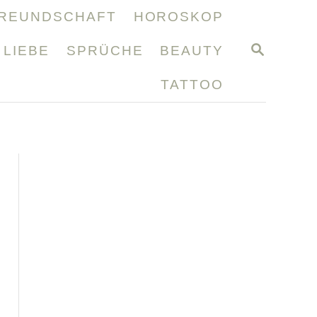
REUNDSCHAFT
HOROSKOP
S
LIEBE
SPRÜCHE
BEAUTY
E
A
TATTOO
R
C
H