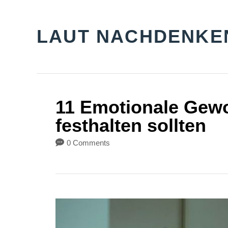
S
k
LAUT NACHDENKE
i
p
t
o
11 Emotionale Gewo
C
festhalten sollten
o
0 Comments
n
t
e
n
t