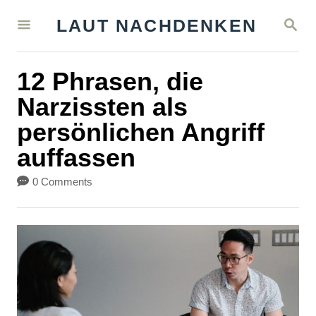
S
S
LAUT NACHDENKEN
k
E
A
i
R
12 Phrasen, die
C
p
H
Narzissten als
t
persönlichen Angriff
o
auffassen
C
o
0 Comments
n
t
e
n
t