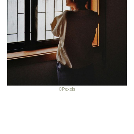
©Pexels