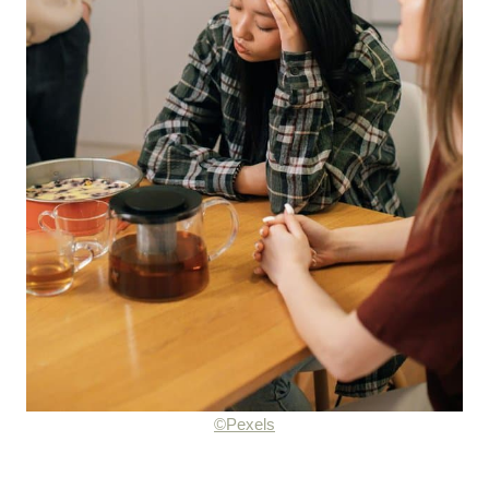
©Pexels