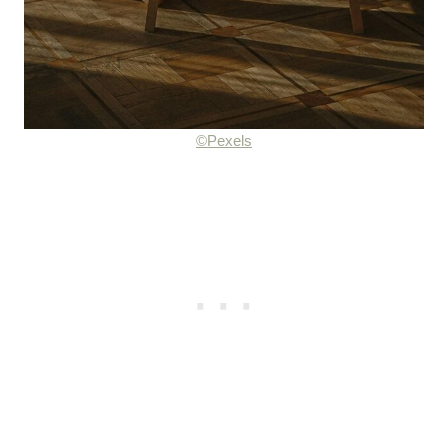
©Pexels