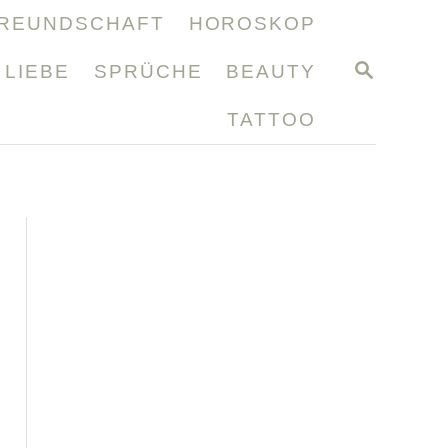
REUNDSCHAFT
HOROSKOP
S
LIEBE
SPRÜCHE
BEAUTY
E
A
TATTOO
R
C
H