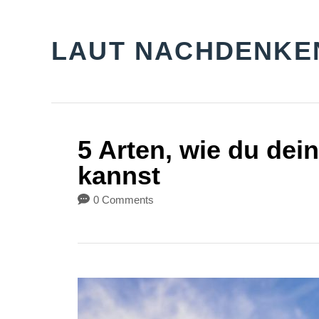
S
k
LAUT NACHDENKE
i
p
t
o
5 Arten, wie du dei
C
kannst
o
0 Comments
n
t
e
n
t