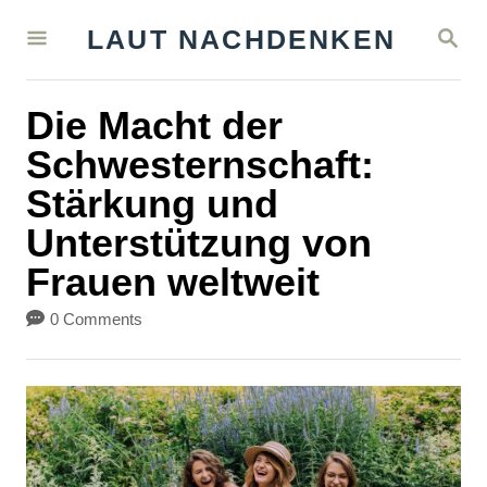
S
S
LAUT NACHDENKEN
k
E
A
i
R
Die Macht der
C
p
H
Schwesternschaft:
t
Stärkung und
o
Unterstützung von
C
Frauen weltweit
o
n
0 Comments
t
e
n
t