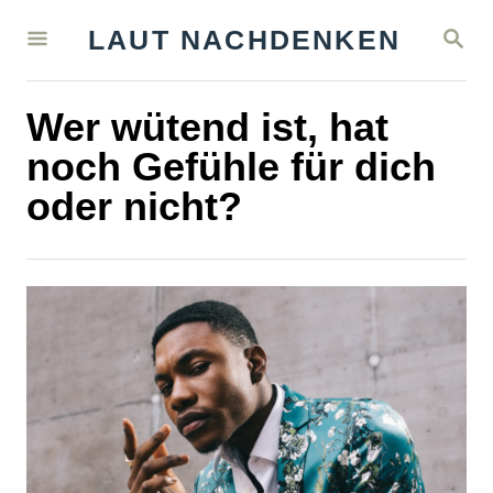
S
S
LAUT NACHDENKEN
k
E
A
i
R
Wer wütend ist, hat
C
p
H
noch Gefühle für dich
t
oder nicht?
o
C
o
n
t
e
n
t