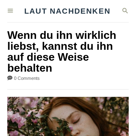
S
S
LAUT NACHDENKEN
k
E
A
i
R
Wenn du ihn wirklich
C
p
H
liebst, kannst du ihn
t
auf diese Weise
o
behalten
C
o
0 Comments
n
t
e
n
t