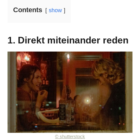
Contents
show
1. Direkt miteinander reden
© shutterstock