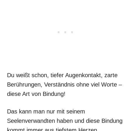
Du weißt schon, tiefer Augenkontakt, zarte
Berührungen, Verständnis ohne viel Worte –
diese Art von Bindung!
Das kann man nur mit seinem
Seelenverwandten haben und diese Bindung
kommt immer aus tiefstem Herzen.