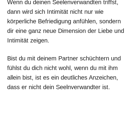
Wenn du deinen Seelenverwandten triffst,
dann wird sich Intimität nicht nur wie
körperliche Befriedigung anfühlen, sondern
dir eine ganz neue Dimension der Liebe und
Intimität zeigen.
Bist du mit deinem Partner schüchtern und
fühlst du dich nicht wohl, wenn du mit ihm
allein bist, ist es ein deutliches Anzeichen,
dass er nicht dein Seelnverwandter ist.