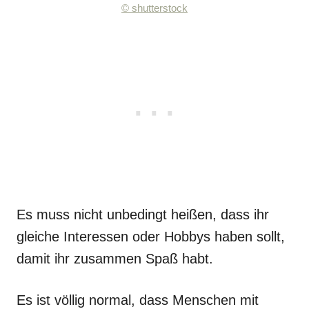
© shutterstock
Es muss nicht unbedingt heißen, dass ihr
gleiche Interessen oder Hobbys haben sollt,
damit ihr zusammen Spaß habt.
Es ist völlig normal, dass Menschen mit