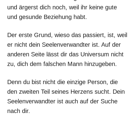
und ärgerst dich noch, weil ihr keine gute
und gesunde Beziehung habt.
Der erste Grund, wieso das passiert, ist, weil
er nicht dein Seelenverwandter ist. Auf der
anderen Seite lässt dir das Universum nicht
zu, dich dem falschen Mann hinzugeben.
Denn du bist nicht die einzige Person, die
den zweiten Teil seines Herzens sucht. Dein
Seelenverwandter ist auch auf der Suche
nach dir.