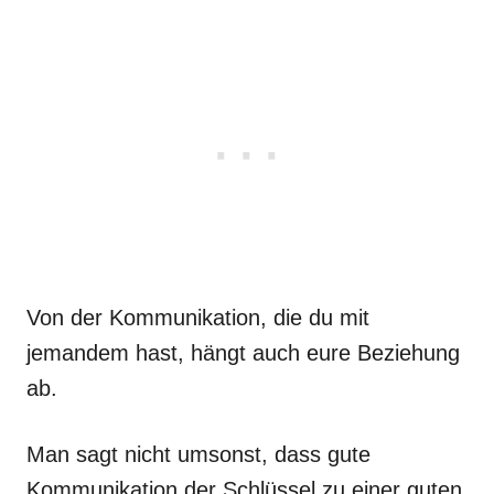
Von der Kommunikation, die du mit
jemandem hast, hängt auch eure Beziehung
ab.
Man sagt nicht umsonst, dass gute
Kommunikation der Schlüssel zu einer guten