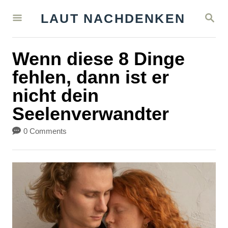
S
S
LAUT NACHDENKEN
k
E
A
i
R
Wenn diese 8 Dinge
C
p
H
fehlen, dann ist er
t
nicht dein
o
Seelenverwandter
C
o
0 Comments
n
t
e
n
t