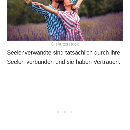
© shutterstock
Seelenverwandte sind tatsächlich durch ihre
Seelen verbunden und sie haben Vertrauen.