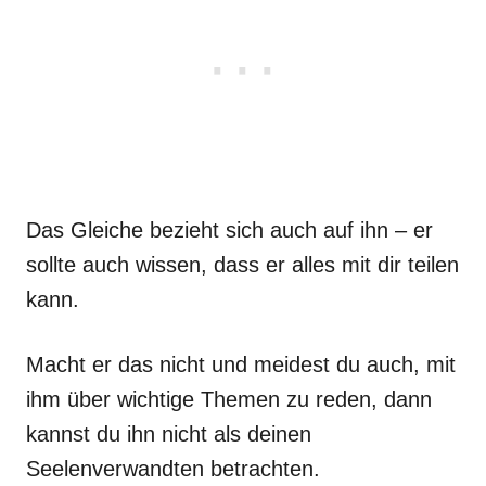
Das Gleiche bezieht sich auch auf ihn – er
sollte auch wissen, dass er alles mit dir teilen
kann.
Macht er das nicht und meidest du auch, mit
ihm über wichtige Themen zu reden, dann
kannst du ihn nicht als deinen
Seelenverwandten betrachten.