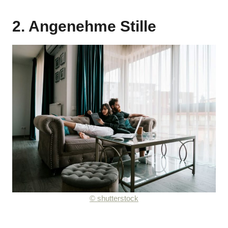
2. Angenehme Stille
© shutterstock