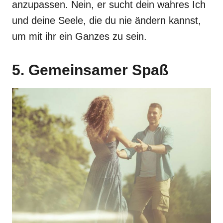
anzupassen. Nein, er sucht dein wahres Ich
und deine Seele, die du nie ändern kannst,
um mit ihr ein Ganzes zu sein.
5. Gemeinsamer Spaß