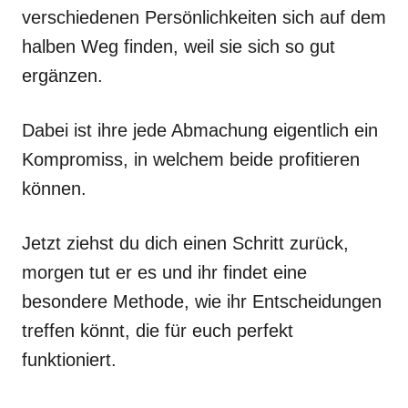
verschiedenen Persönlichkeiten sich auf dem
halben Weg finden, weil sie sich so gut
ergänzen.
Dabei ist ihre jede Abmachung eigentlich ein
Kompromiss, in welchem beide profitieren
können.
Jetzt ziehst du dich einen Schritt zurück,
morgen tut er es und ihr findet eine
besondere Methode, wie ihr Entscheidungen
treffen könnt, die für euch perfekt
funktioniert.