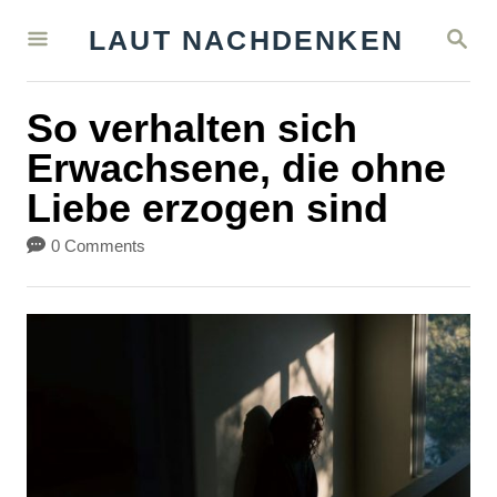
S
S
LAUT NACHDENKEN
k
E
A
i
R
So verhalten sich
C
p
H
Erwachsene, die ohne
t
Liebe erzogen sind
o
C
0 Comments
o
n
t
e
n
t