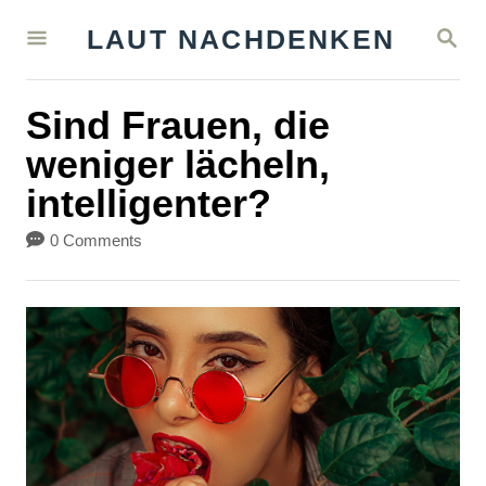
S
S
LAUT NACHDENKEN
k
E
A
i
R
Sind Frauen, die
C
p
H
weniger lächeln,
t
intelligenter?
o
C
0 Comments
o
n
t
e
n
t