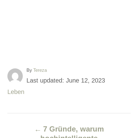
A
By
Tereza
u
P
Last updated:
June 12, 2023
t
o
C
Leben
h
o
s
a
r
t
t
P
e
e
7 Gründe, warum
d
g
o