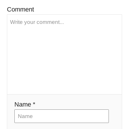
i
Comment
o
n
Name *