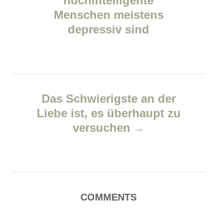
hochintelligente
o
o
Menschen meistens
s
n
r
depressiv sind
i
t
e
n
s
a
Das Schwierigste an der
v
Liebe ist, es überhaupt zu
versuchen
i
g
a
COMMENTS
t