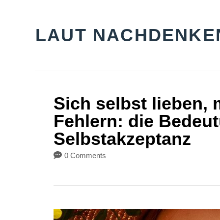
S
k
LAUT NACHDENKE
i
p
t
o
Sich selbst lieben,
C
Fehlern: die Bedeu
o
Selbstakzeptanz
n
0 Comments
t
e
n
t