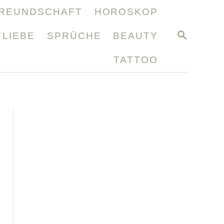
REUNDSCHAFT
HOROSKOP
S
LIEBE
SPRÜCHE
BEAUTY
E
A
TATTOO
R
C
H