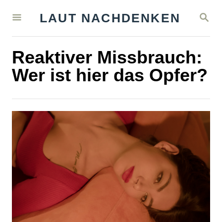
S
S
LAUT NACHDENKEN
k
E
A
i
R
Reaktiver Missbrauch:
C
p
H
Wer ist hier das Opfer?
t
o
C
o
n
t
e
n
t