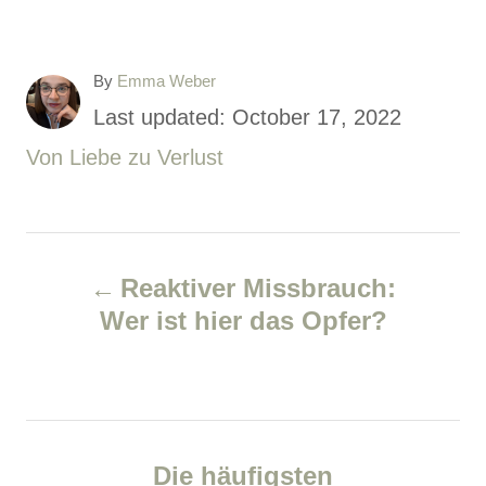
A
By
Emma Weber
u
P
Last updated:
October 17, 2022
t
o
C
Von Liebe zu Verlust
h
o
s
a
r
t
t
P
e
e
Reaktiver Missbrauch:
d
g
o
Wer ist hier das Opfer?
o
o
s
n
r
i
t
e
n
s
Die häufigsten