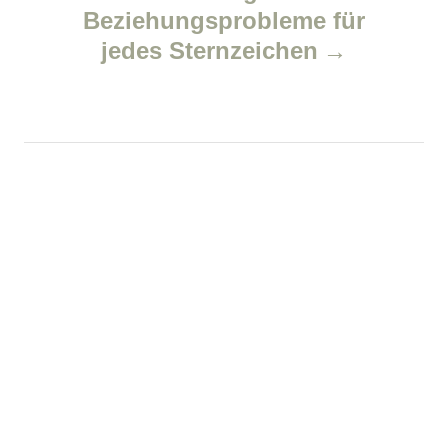
Beziehungsprobleme für
a
jedes Sternzeichen
v
i
g
a
t
i
o
n