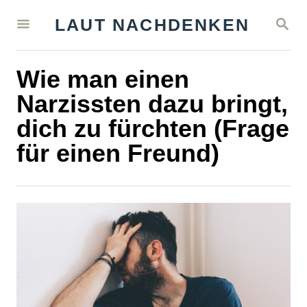
S
S
LAUT NACHDENKEN
k
E
A
i
R
Wie man einen
C
p
H
Narzissten dazu bringt,
t
dich zu fürchten (Frage
o
für einen Freund)
C
o
n
t
e
n
t