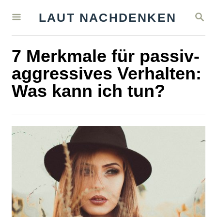
S
S
LAUT NACHDENKEN
k
E
A
i
R
7 Merkmale für passiv-
C
p
H
aggressives Verhalten:
t
Was kann ich tun?
o
C
o
n
t
e
n
t