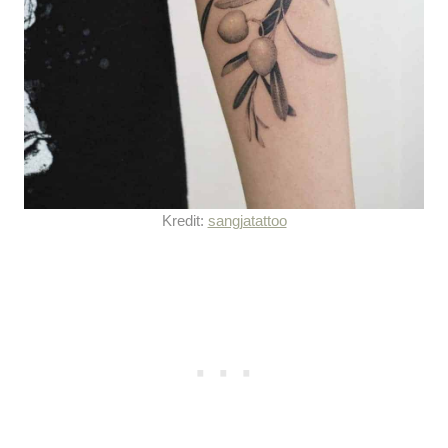
Kredit:
sangjatattoo