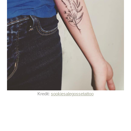
Kredit:
sookiesalegossetattoo