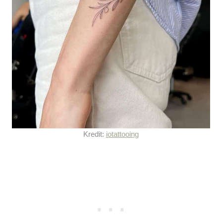
Kredit:
iotattooing