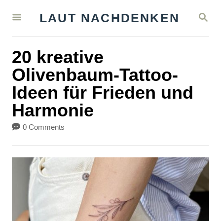
S
S
LAUT NACHDENKEN
k
E
A
i
R
20 kreative
C
p
H
Olivenbaum-Tattoo-
t
Ideen für Frieden und
o
Harmonie
C
o
0 Comments
n
t
e
n
t