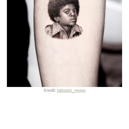
Kredit:
tattooist_yeono