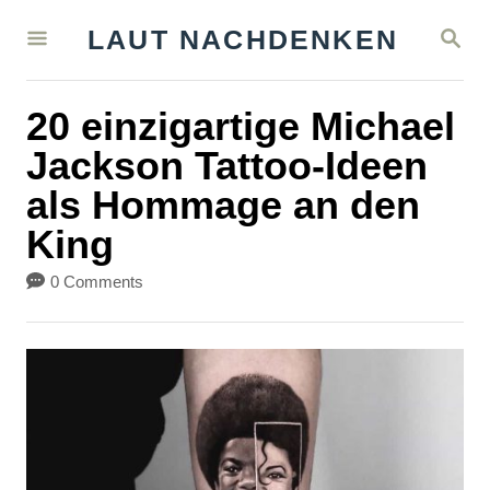
S
S
LAUT NACHDENKEN
k
E
A
i
R
20 einzigartige Michael
C
p
H
Jackson Tattoo-Ideen
t
als Hommage an den
o
King
C
o
0 Comments
n
t
e
n
t