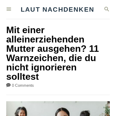
S
S
LAUT NACHDENKEN
k
E
A
i
R
Mit einer
C
p
H
alleinerziehenden
t
Mutter ausgehen? 11
o
Warnzeichen, die du
C
nicht ignorieren
o
solltest
n
t
0 Comments
e
n
t