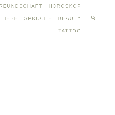
REUNDSCHAFT
HOROSKOP
S
LIEBE
SPRÜCHE
BEAUTY
E
A
TATTOO
R
C
H