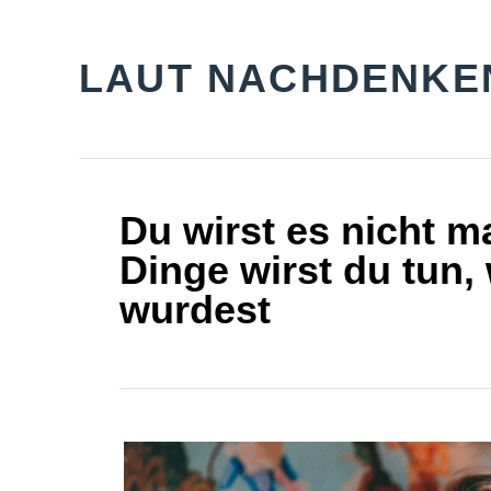
S
k
LAUT NACHDENKE
i
p
t
o
Du wirst es nicht m
C
Dinge wirst du tun, 
o
wurdest
n
t
e
n
t