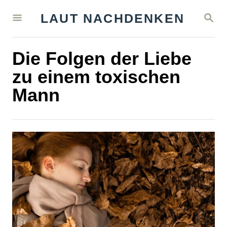
S
S
LAUT NACHDENKEN
k
E
A
i
R
Die Folgen der Liebe
C
p
H
zu einem toxischen
t
Mann
o
C
o
n
t
e
n
t