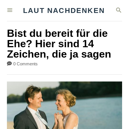
S
S
LAUT NACHDENKEN
k
E
A
i
R
Bist du bereit für die
C
p
H
Ehe? Hier sind 14
t
Zeichen, die ja sagen
o
C
0 Comments
o
n
t
e
n
t