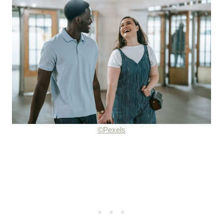
©Pexels