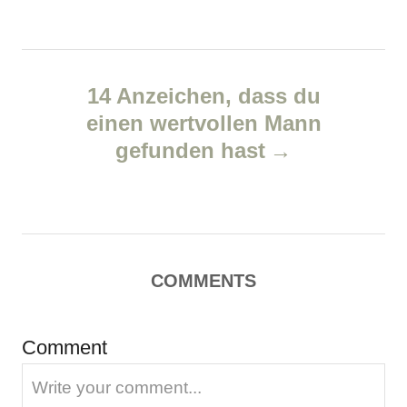
e
n
s
a
14 Anzeichen, dass du
v
einen wertvollen Mann
gefunden hast
i
g
a
COMMENTS
t
i
Comment
o