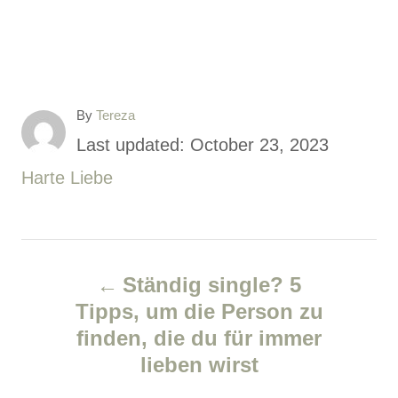
A
By
Tereza
u
P
Last updated:
October 23, 2023
t
o
C
Harte Liebe
h
o
s
a
r
t
t
P
e
e
Ständig single? 5
d
g
o
Tipps, um die Person zu
o
o
finden, die du für immer
s
n
r
lieben wirst
i
t