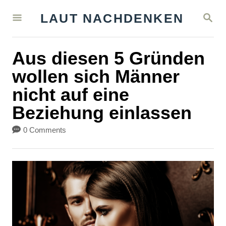
S
S
LAUT NACHDENKEN
k
E
A
i
R
Aus diesen 5 Gründen
C
p
H
wollen sich Männer
t
nicht auf eine
o
Beziehung einlassen
C
o
0 Comments
n
t
e
n
t