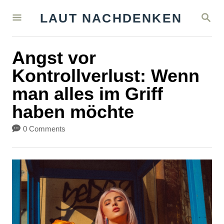
S
S
LAUT NACHDENKEN
k
E
A
i
R
Angst vor
C
p
H
Kontrollverlust: Wenn
t
man alles im Griff
o
haben möchte
C
o
0 Comments
n
t
e
n
t