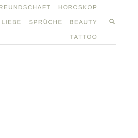
REUNDSCHAFT
HOROSKOP
S
LIEBE
SPRÜCHE
BEAUTY
E
A
TATTOO
R
C
H