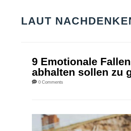
S
k
LAUT NACHDENKE
i
p
t
o
9 Emotionale Fallen
C
abhalten sollen zu 
o
0 Comments
n
t
e
n
t