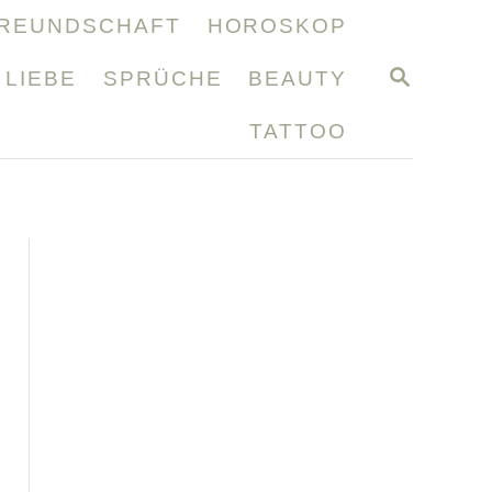
REUNDSCHAFT
HOROSKOP
S
LIEBE
SPRÜCHE
BEAUTY
E
A
TATTOO
R
C
H