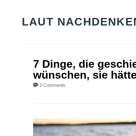
S
k
LAUT NACHDENKE
i
p
t
o
7 Dinge, die geschi
C
wünschen, sie hätte
o
0 Comments
n
t
e
n
t