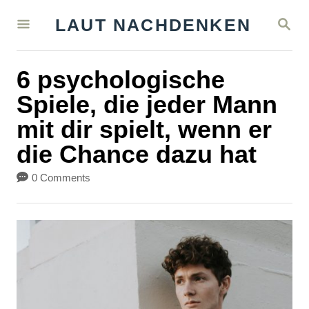
S
S
LAUT NACHDENKEN
k
E
A
i
R
6 psychologische
C
p
H
Spiele, die jeder Mann
t
mit dir spielt, wenn er
o
die Chance dazu hat
C
o
0 Comments
n
t
e
n
t