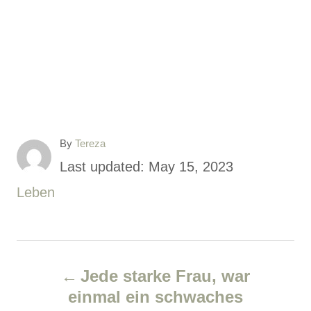
A
By
Tereza
u
P
Last updated:
May 15, 2023
t
o
C
Leben
h
o
s
a
r
t
t
P
e
e
Jede starke Frau, war
d
g
o
einmal ein schwaches
o
o