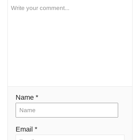
i
o
n
Name *
Email *