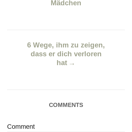
Mädchen
s
n
r
i
t
e
n
s
6 Wege, ihm zu zeigen,
a
dass er dich verloren
v
hat
i
g
a
COMMENTS
t
Comment