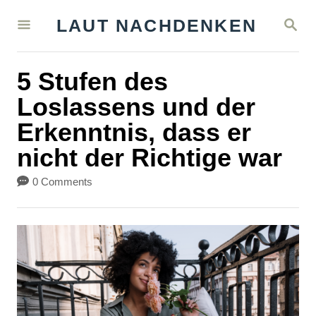
S
S
LAUT NACHDENKEN
k
E
A
i
R
5 Stufen des
C
p
H
Loslassens und der
t
Erkenntnis, dass er
o
nicht der Richtige war
C
o
0 Comments
n
t
e
n
t