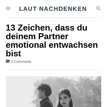
S
S
LAUT NACHDENKEN
k
E
A
i
R
13 Zeichen, dass du
C
p
H
deinem Partner
t
emotional entwachsen
o
bist
C
o
0 Comments
n
t
e
n
t