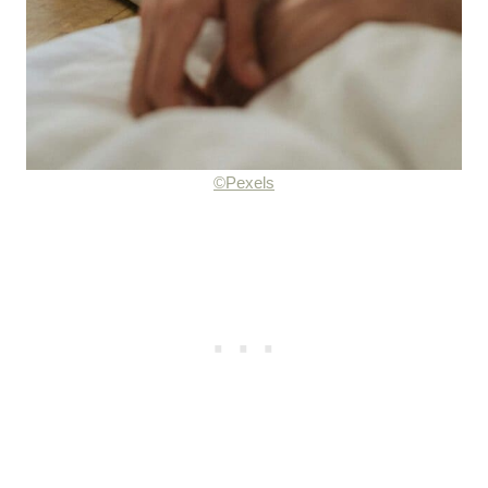
©Pexels