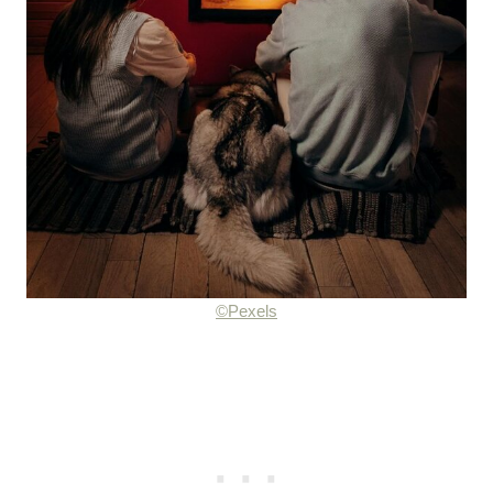
©Pexels