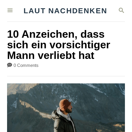
S
S
LAUT NACHDENKEN
k
E
A
i
R
10 Anzeichen, dass
C
p
H
sich ein vorsichtiger
t
Mann verliebt hat
o
C
0 Comments
o
n
t
e
n
t