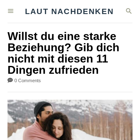
S
S
LAUT NACHDENKEN
k
E
A
i
R
Willst du eine starke
C
p
H
Beziehung? Gib dich
t
nicht mit diesen 11
o
Dingen zufrieden
C
o
0 Comments
n
t
e
n
t