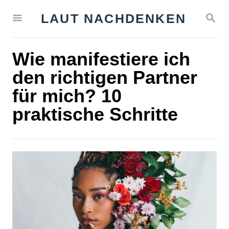
S
S
LAUT NACHDENKEN
k
E
A
i
R
Wie manifestiere ich
C
p
H
den richtigen Partner
t
für mich? 10
o
praktische Schritte
C
o
n
t
e
n
t