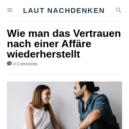
S
S
LAUT NACHDENKEN
k
E
A
i
R
Wie man das Vertrauen
C
p
H
nach einer Affäre
t
wiederherstellt
o
C
0 Comments
o
n
t
e
n
t