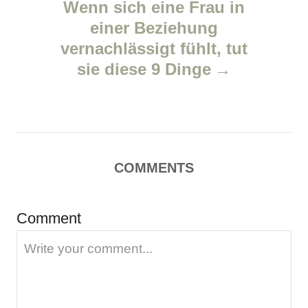
v
Wenn sich eine Frau in
einer Beziehung
i
vernachlässigt fühlt, tut
g
sie diese 9 Dinge
a
t
i
COMMENTS
o
Comment
n