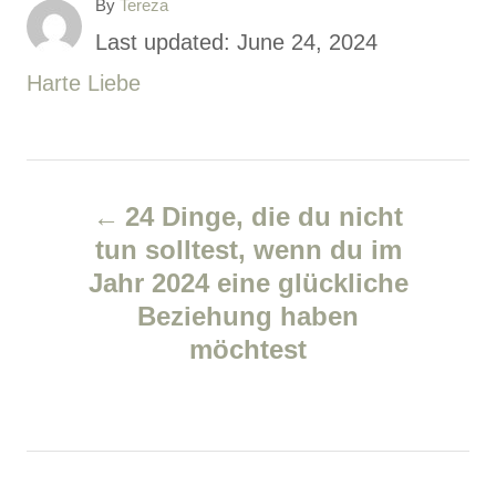
A
By
Tereza
u
P
Last updated:
June 24, 2024
t
o
C
Harte Liebe
h
o
s
a
r
t
t
P
e
e
24 Dinge, die du nicht
d
g
o
tun solltest, wenn du im
o
o
Jahr 2024 eine glückliche
s
n
r
Beziehung haben
i
t
möchtest
e
n
s
a