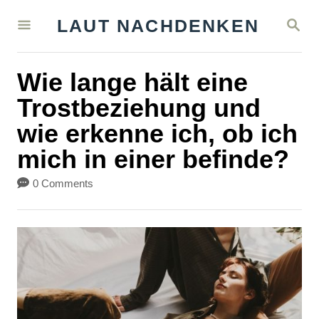
S
S
LAUT NACHDENKEN
k
E
A
i
R
Wie lange hält eine
C
p
H
Trostbeziehung und
t
wie erkenne ich, ob ich
o
mich in einer befinde?
C
o
0 Comments
n
t
e
n
t