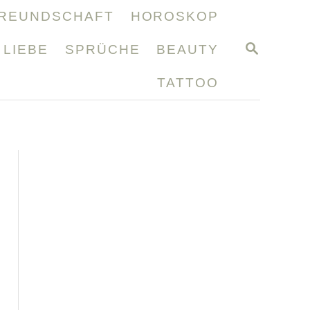
REUNDSCHAFT
HOROSKOP
S
LIEBE
SPRÜCHE
BEAUTY
E
A
TATTOO
R
C
H