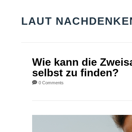
S
k
LAUT NACHDENKE
i
p
t
o
Wie kann die Zweisa
C
selbst zu finden?
o
0 Comments
n
t
e
n
t