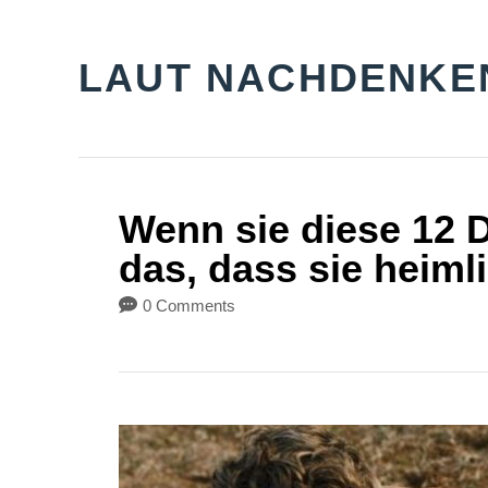
S
k
LAUT NACHDENKE
i
p
t
o
Wenn sie diese 12 D
C
das, dass sie heimli
o
0 Comments
n
t
e
n
t