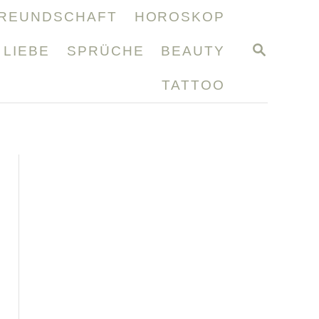
REUNDSCHAFT
HOROSKOP
S
LIEBE
SPRÜCHE
BEAUTY
E
A
TATTOO
R
C
H