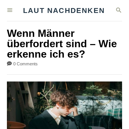
S
S
LAUT NACHDENKEN
k
E
A
i
R
Wenn Männer
C
p
H
überfordert sind – Wie
t
erkenne ich es?
o
C
0 Comments
o
n
t
e
n
t