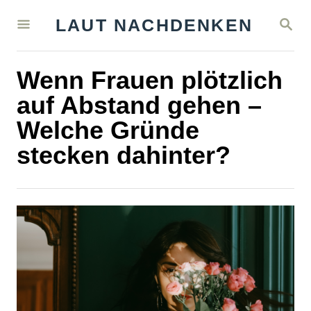
S
S
LAUT NACHDENKEN
k
E
A
i
R
Wenn Frauen plötzlich
C
p
H
auf Abstand gehen –
t
Welche Gründe
o
stecken dahinter?
C
o
n
t
e
n
t