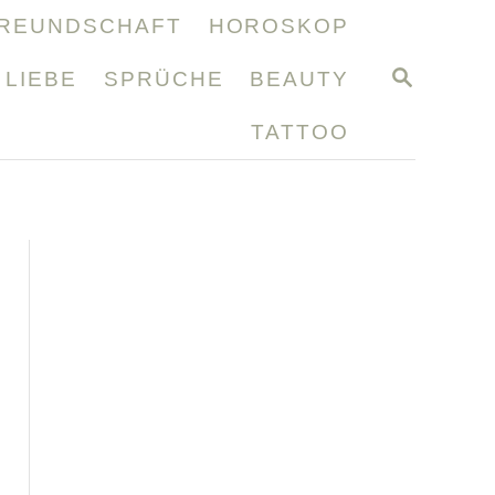
REUNDSCHAFT
HOROSKOP
S
LIEBE
SPRÜCHE
BEAUTY
E
A
TATTOO
R
C
H