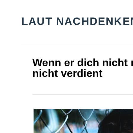
S
k
LAUT NACHDENKE
i
p
t
o
Wenn er dich nicht r
C
nicht verdient
o
n
t
e
n
t