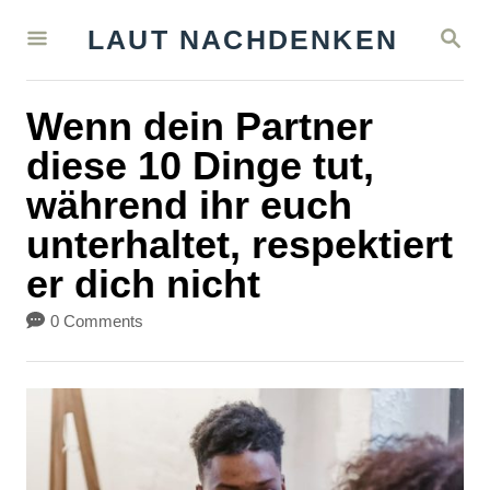
S
S
LAUT NACHDENKEN
k
E
A
i
R
Wenn dein Partner
C
p
H
diese 10 Dinge tut,
t
während ihr euch
o
unterhaltet, respektiert
C
er dich nicht
o
n
0 Comments
t
e
n
t