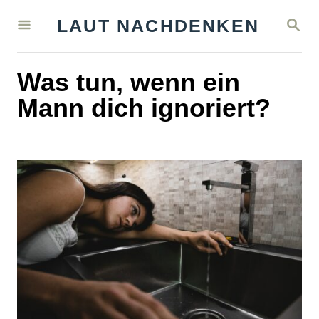
S
S
LAUT NACHDENKEN
k
E
A
i
R
Was tun, wenn ein
C
p
H
Mann dich ignoriert?
t
o
C
o
n
t
e
n
t