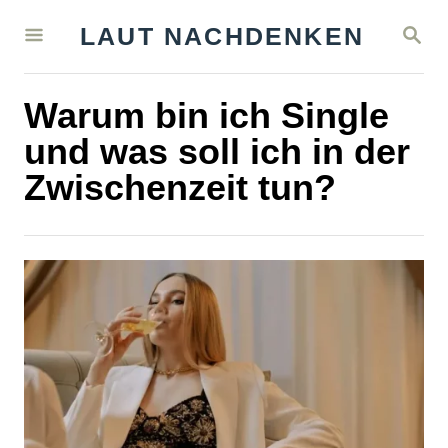
S
S
LAUT NACHDENKEN
k
E
A
i
R
Warum bin ich Single
C
p
H
und was soll ich in der
t
Zwischenzeit tun?
o
C
o
n
t
e
n
t