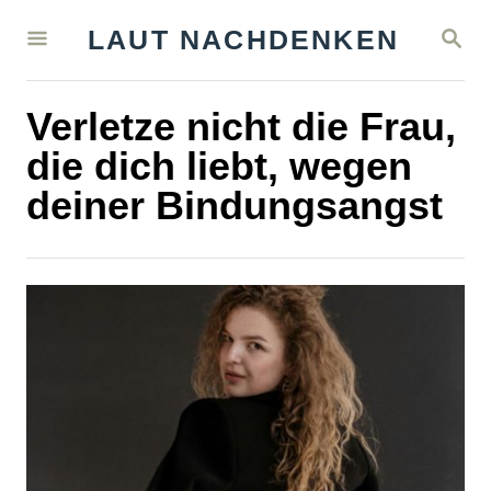
S
S
LAUT NACHDENKEN
k
E
A
i
R
Verletze nicht die Frau,
C
p
H
die dich liebt, wegen
t
deiner Bindungsangst
o
C
o
n
t
e
n
t