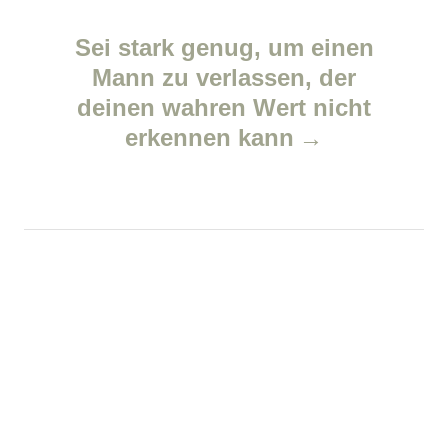
n
s
Sei stark genug, um einen
a
Mann zu verlassen, der
v
deinen wahren Wert nicht
erkennen kann
i
g
a
t
i
o
n