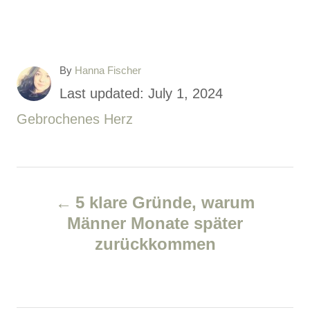
A
By
Hanna Fischer
u
P
Last updated:
July 1, 2024
t
o
C
Gebrochenes Herz
h
o
s
a
r
t
t
P
e
e
5 klare Gründe, warum
d
g
o
Männer Monate später
o
o
zurückkommen
s
n
r
i
t
e