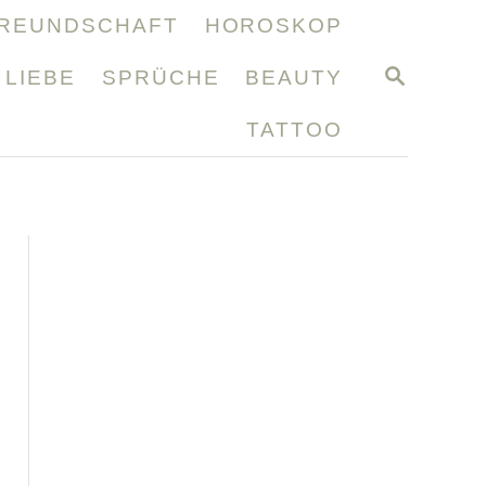
REUNDSCHAFT
HOROSKOP
S
LIEBE
SPRÜCHE
BEAUTY
E
A
TATTOO
R
C
H